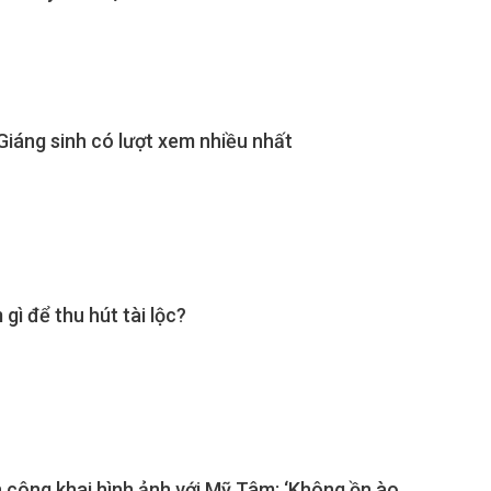
Giáng sinh có lượt xem nhiều nhất
gì để thu hút tài lộc?
 công khai hình ảnh với Mỹ Tâm: ‘Không ồn ào