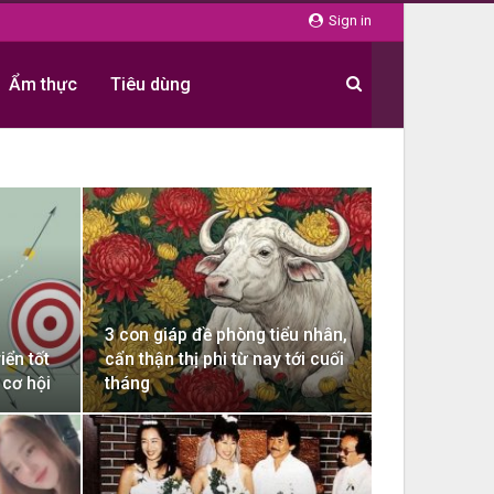
Sign in
Ẩm thực
Tiêu dùng
3 con giáp đề phòng tiểu nhân,
iển tốt
cẩn thận thị phi từ nay tới cuối
 cơ hội
tháng