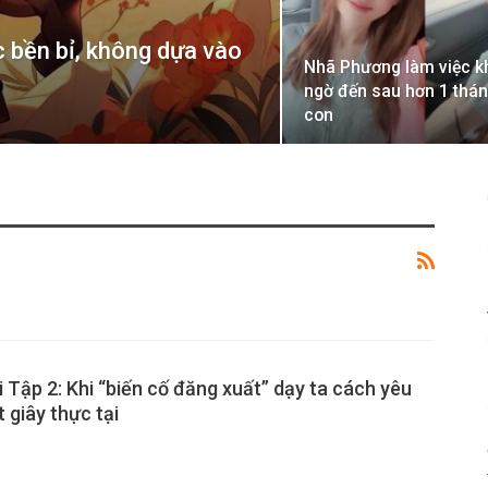
c bền bỉ, không dựa vào
Nhã Phương làm việc k
ngờ đến sau hơn 1 thán
con
 Tập 2: Khi “biến cố đăng xuất” dạy ta cách yêu
t giây thực tại