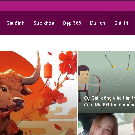
Gia đình
Sức khỏe
Đẹp 365
Du lịch
Giải trí
Cự Giải công việc tiến tr
đẹp, Ma Kết bỏ lỡ nhiều