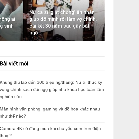
Nữ ca sĩ ‘giật chồng’ ân nhân
hông ai
giúp đỡ mình rồi làm vợ chính,
g sinh
cái kết 30 năm sau gây bất
ngờ
Bài viết mới
Khung thù lao đến 300 triệu ng/tháng: Nữ trí thức kỳ
vọng chính sách đãi ngộ giúp nhà khoa học toàn tâm
nghiên cứu
Màn hình văn phòng, gaming và đồ họa khác nhau
như thế nào?
Camera 4K có đáng mua khi chủ yếu xem trên điện
thoại?