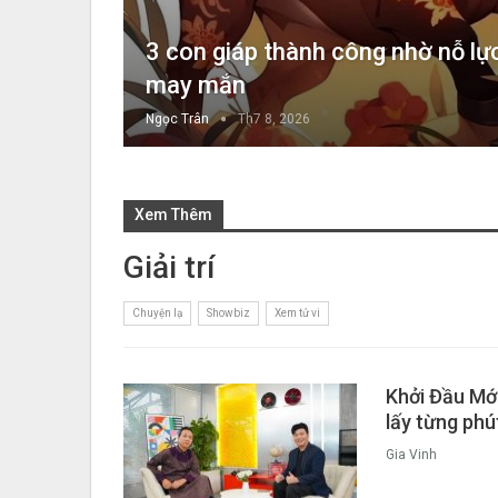
3 con giáp thành công nhờ nỗ lự
may mắn
Ngọc Trân
Th7 8, 2026
Xem Thêm
Giải trí
Chuyện lạ
Showbiz
Xem tử vi
Khởi Đầu Mới
lấy từng phú
Gia Vinh