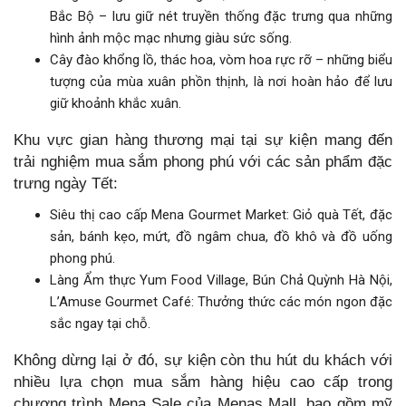
Bắc Bộ – lưu giữ nét truyền thống đặc trưng qua những
hình ảnh mộc mạc nhưng giàu sức sống.
Cây đào khổng lồ, thác hoa, vòm hoa rực rỡ – những biểu
tượng của mùa xuân phồn thịnh, là nơi hoàn hảo để lưu
giữ khoảnh khắc xuân.
Khu vực gian hàng thương mại tại sự kiện mang đến
trải nghiệm mua sắm phong phú với các sản phẩm đặc
trưng ngày Tết:
Siêu thị cao cấp Mena Gourmet Market: Giỏ quà Tết, đặc
sản, bánh kẹo, mứt, đồ ngâm chua, đồ khô và đồ uống
phong phú.
Làng Ẩm thực Yum Food Village, Bún Chả Quỳnh Hà Nội,
L’Amuse Gourmet Café: Thưởng thức các món ngon đặc
sắc ngay tại chỗ.
Không dừng lại ở đó, sự kiện còn thu hút du khách với
nhiều lựa chọn mua sắm hàng hiệu cao cấp trong
chương trình Mena Sale của Menas Mall, bao gồm mỹ