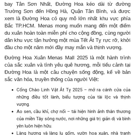
bay Tân Sơn Nhất, Đường Hoa kéo dài từ đường
Trường Sơn đến Hồng Hà, Quận Tân Bình, và được
xem là Đường Hoa có quy mô lớn nhất khu vực phía
Bắc TP.HCM. Menas mong muốn mang đến một điểm
du xuân hoàn toàn miễn phí cho cộng đồng, cùng người
dân khu vực tận hưởng một mùa Tết Ảt Tỵ rực rỡ, khởi
đầu cho một năm mới đầy may mắn và thịnh vượng.
Đường Hoa Xuân Menas Mall 2025 là một hành trình
của sắc xuân và tình yêu quê hương, mỗi tiểu cảnh tại
Đường Hoa là một câu chuyện sống động, kể về bản
sắc văn hóa, truyền thống của người Việt:
Cổng Chào Linh Vật Ảt Tỵ 2025 – mở ra cánh cửa của
những điều tốt lành, biểu tượng của tài lộc và thịnh
vượng.
Ao sen, cầu khỉ, chợ nổi – tái hiện hình ảnh thân thương
của miền Tây sông nước, nơi những giá trị giản dị và bình
yên luôn hiện hữu.
Làng hương và làng lu gốm, vườn hoa xuân, nhà tranh