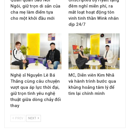
Quán quân Sao Nối
Unscripted by Hyatt tặng
Ngôi, giữ trọn di sản của
đêm nghỉ miễn phí, ra
cha mẹ làm điểm tựa
mắt loạt hoạt động tôn
cho một khởi đầu mới
vinh tinh thần Wink nhân
dịp 24/7
Nghệ sĩ Nguyễn Lê Bá
MC, Diễn viên Kim Nhã
Thắng cùng câu chuyện
và hành trình bước qua
vượt qua áp lực thời đại,
khủng hoảng tâm lý để
giữ trọn tình yêu nghệ
tìm lại chính mình
thuật giữa dòng chảy đổi
thay
PREV
NEXT