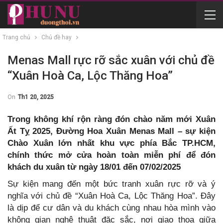
Trang chủ
Chủ đề hay
Menas Mall rực rỡ sắc xuân với chủ đề
“Xuân Hoà Ca, Lộc Thăng Hoa”
On
Th1 20, 2025
Trong không khí rộn ràng đón chào năm mới Xuân
Ất Tỵ 2025, Đường Hoa Xuân Menas Mall – sự kiện
Chào Xuân lớn nhất khu vực phía Bắc TP.HCM,
chính thức mở cửa hoàn toàn miễn phí để đón
khách du xuân từ ngày 18/01 đến 07/02/2025
Sự kiện mang đến một bức tranh xuân rực rỡ và ý
nghĩa với chủ đề “Xuân Hoà Ca, Lộc Thăng Hoa”. Đây
là dịp để cư dân và du khách cùng nhau hòa mình vào
không gian nghệ thuật đặc sắc, nơi giao thoa giữa