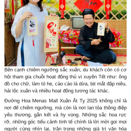
Bên cạnh chiêm ngưỡng sắc xuân, du khách còn có cơ
hội tham gia chuỗi hoạt động thú vị xuyên Tết như: ông
đồ cho chữ, làm tò he, cào cào lá dừa, bịt mắt đập niêu,
hái lộc xuân và nhiều hoạt động tương tác khác.
Đường Hoa Menas Mall Xuân Ất Tỵ 2025 không chỉ là
nơi để chiêm ngưỡng, mà còn là nơi lan tỏa thông điệp
yêu thương, gắn kết và hy vọng. Những sắc hoa rực
rỡ, những góc tiểu cảnh tinh tế chính là lời mời gọi mọi
người cùng nhìn lại, trân trọng những giá trị văn hóa