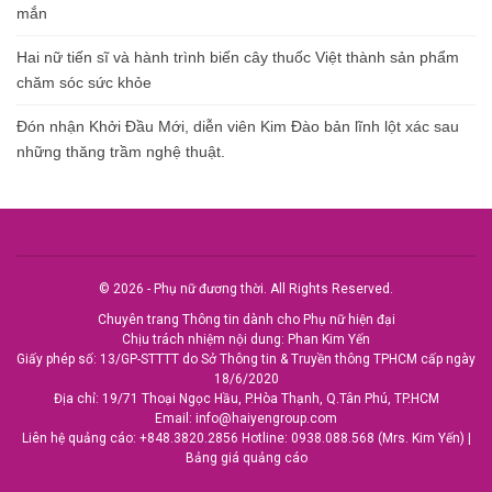
mắn
Hai nữ tiến sĩ và hành trình biến cây thuốc Việt thành sản phẩm
chăm sóc sức khỏe
Đón nhận Khởi Đầu Mới, diễn viên Kim Đào bản lĩnh lột xác sau
những thăng trầm nghệ thuật.
© 2026 - Phụ nữ đương thời. All Rights Reserved.
Chuyên trang Thông tin dành cho Phụ nữ hiện đại
Chịu trách nhiệm nội dung: Phan Kim Yến
Giấy phép số: 13/GP-STTTT do Sở Thông tin & Truyền thông TPHCM cấp ngày
18/6/2020
Địa chỉ: 19/71 Thoại Ngọc Hầu, P.Hòa Thạnh, Q.Tân Phú, TP.HCM
Email:
info@haiyengroup.com
Liên hệ quảng cáo:
+848.3820.2856
Hotline:
0938.088.568 (Mrs. Kim Yến)
|
Bảng giá quảng cáo