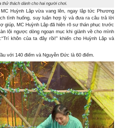
a thử thách dành cho hai người chơi.
ủa MC Huỳnh Lập vừa vang lên, ngay lập tức Phương
 tình huống, suy luận hợp lý và đưa ra câu trả lời
rợ giúp, MC Huỳnh Lập đã hiện rõ sự thán phục trước
màn lội ngược dòng ngoạn mục khi giành về cho mình
:“Trí khôn của ta đây rồi!” khiến cho Huỳnh Lập và
đầu với 140 điểm và Nguyễn Đức là 60 điểm.