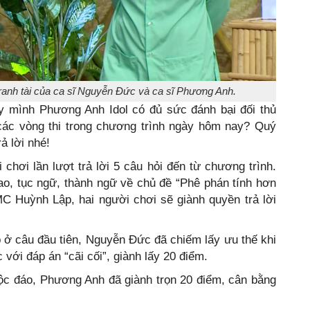
tranh tài của ca sĩ Nguyễn Đức và ca sĩ Phương Anh.
ầy mình Phương Anh Idol có đủ sức đánh bại đối thủ
các vòng thi trong chương trình ngày hôm nay? Quý
rả lời nhé!
 chơi lần lượt trả lời 5 câu hỏi đến từ chương trình.
ao, tục ngữ, thành ngữ về chủ đề “Phê phán tính hơn
MC Huỳnh Lập, hai người chơi sẽ giành quyền trả lời
ở câu đầu tiên, Nguyễn Đức đã chiếm lấy ưu thế khi
với đáp án “cãi cối”, giành lấy 20 điểm.
độc đáo, Phương Anh đã giành trọn 20 điểm, cân bằng