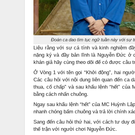
Đoán ca dao tìm tục ngữ tuần này với sự 
Liệu rằng với sự cá tính và kinh nghiệm đ
nặng ký và đầy bản lĩnh là Nguyễn Đức ở 
khán giả hãy cùng theo dõi để có được câu t
Ở Vòng 1 với tên gọi “Khởi động”, hai người
Các câu hỏi với nội dung liên quan đến ca d
thua, cố chấp” và sau khẩu lệnh “hết” của 
bằng cách nhấn chuông.
Ngay sau khẩu lệnh “hết” của MC Huỳnh Lập 
nhanh chóng bấm chuông và trả lời chính xác 
Sang đến câu hỏi thứ hai, với cách tư duy 
thế trận với người chơi Nguyễn Đức.