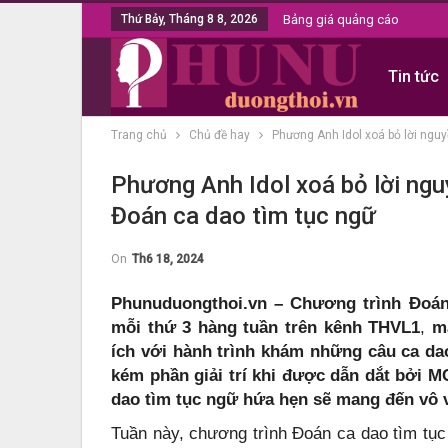
Thứ Bảy, Tháng 8 8, 2026
Bảng giá quảng cáo
Tin tức
Trang chủ
Chủ đề hay
Phương Anh Idol xoá bỏ lời ngu
Phương Anh Idol xoá bỏ lời ng
Đoán ca dao tìm tục ngữ
On
Th6 18, 2024
Phunuduongthoi.vn – Chương trình Đoán
mỗi thứ 3 hàng tuần trên kênh THVL1
,
m
ích với hành trình khám những câu ca da
kém phần giải trí khi được dẫn dắt bởi 
dao tìm tục ngữ hứa hẹn sẽ mang đến vô v
Tuần này, chương trình Đoán ca dao tìm tục