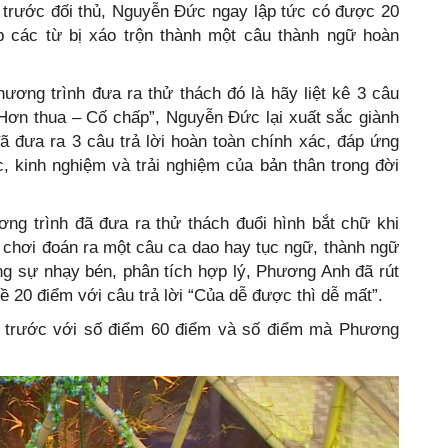
 trước đối thủ, Nguyễn Đức ngay lập tức có được 20
p các từ bị xáo trộn thành một câu thành ngữ hoàn
ương trình đưa ra thử thách đó là hãy liệt kê 3 câu
Hơn thua – Cố chấp”, Nguyễn Đức lại xuất sắc giành
 đưa ra 3 câu trả lời hoàn toàn chính xác, đáp ứng
 kinh nghiệm và trải nghiệm của bản thân trong đời
ng trình đã đưa ra thử thách đuổi hình bắt chữ khi
 chơi đoán ra một câu ca dao hay tục ngữ, thành ngữ
ng sự nhạy bén, phân tích hợp lý, Phương Anh đã rút
 20 điểm với câu trả lời “Của dễ được thì dễ mất”.
n trước với số điểm 60 điểm và số điểm mà Phương