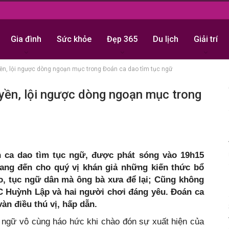
Gia đình
Sức khỏe
Đẹp 365
Du lịch
Giải trí
yền, lội ngược dòng ngoạn mục trong Đoán ca dao tìm tục ngữ
uyền, lội ngược dòng ngoạn mục trong
 ca dao tìm tục ngữ, được phát sóng vào 19h15
ang đến cho quý vị khán giả những kiến thức bổ
o, tục ngữ dân mà ông bà xưa để lại; Cũng không
MC Huỳnh Lập và hai người chơi đáng yêu. Đoán ca
àn điều thú vị, hấp dẫn.
 ngữ vô cùng háo hức khi chào đón sự xuất hiện của