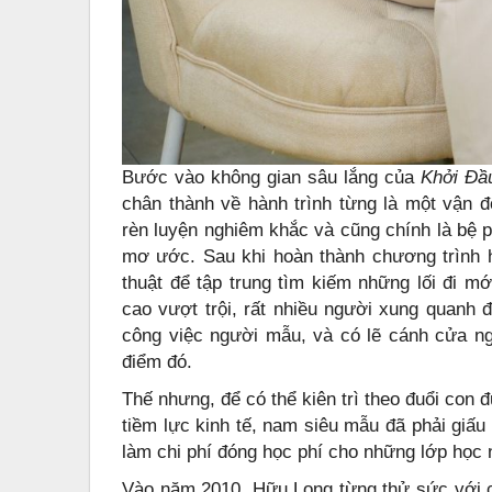
Bước vào không gian sâu lắng của
Khởi Đầ
chân thành về hành trình từng là một vận 
rèn luyện nghiêm khắc và cũng chính là bệ 
mơ ước. Sau khi hoàn thành chương trình h
thuật để tập trung tìm kiếm những lối đi mớ
cao vượt trội, rất nhiều người xung quanh 
công việc người mẫu, và có lẽ cánh cửa ng
điểm đó.
Thế nhưng, để có thể kiên trì theo đuổi con
tiềm lực kinh tế, nam siêu mẫu đã phải giấu
làm chi phí đóng học phí cho những lớp học 
Vào năm 2010, Hữu Long từng thử sức với 