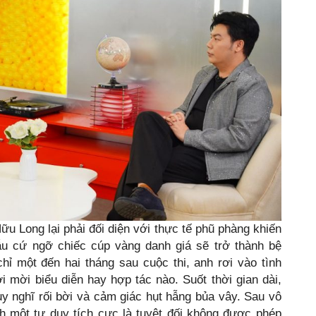
ữu Long lại phải đối diện với thực tế phũ phàng khiến
u cứ ngỡ chiếc cúp vàng danh giá sẽ trở thành bệ
ỉ một đến hai tháng sau cuộc thi, anh rơi vào tình
i mời biểu diễn hay hợp tác nào. Suốt thời gian dài,
uy nghĩ rối bời và cảm giác hụt hẫng bủa vây. Sau vô
nh một tư duy tích cực là tuyệt đối không được phép