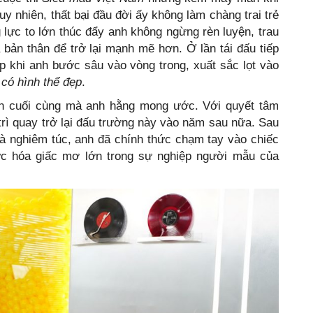
uy nhiên, thất bại đầu đời ấy không làm chàng trai trẻ
g lực to lớn thúc đẩy anh không ngừng rèn luyện, trau
a bản thân để trở lại mạnh mẽ hơn. Ở lần tái đấu tiếp
 khi anh bước sâu vào vòng trong, xuất sắc lọt vào
có hình thể đẹp
.
đến cuối cùng mà anh hằng mong ước. Với quyết tâm
 trì quay trở lại đấu trường này vào năm sau nữa. Sau
và nghiêm túc, anh đã chính thức chạm tay vào chiếc
hực hóa giấc mơ lớn trong sự nghiệp người mẫu của