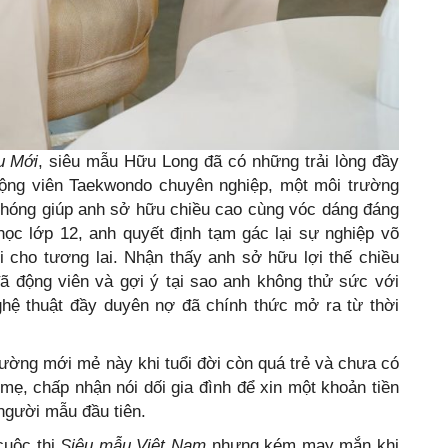
u Mới
, siêu mẫu Hữu Long đã có những trải lòng đầy
động viên Taekwondo chuyên nghiệp, một môi trường
phóng giúp anh sở hữu chiều cao cùng vóc dáng đáng
ọc lớp 12, anh quyết định tạm gác lại sự nghiệp võ
i cho tương lai. Nhận thấy anh sở hữu lợi thế chiều
đã động viên và gợi ý tại sao anh không thử sức với
hệ thuật đầy duyên nợ đã chính thức mở ra từ thời
 đường mới mẻ này khi tuổi đời còn quá trẻ và chưa có
 mẹ, chấp nhận nói dối gia đình để xin một khoản tiền
người mẫu đầu tiên.
cuộc thi
Siêu mẫu Việt Nam
nhưng kém may mắn khi