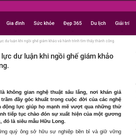
Gia đình
Sức khỏe
Đẹp 365
Du lịch
Giải trí
ực dư luận khi ngồi ghế giám khảo và hành trình tìm thấy thành công.
lực dư luận khi ngồi ghế giám khảo
ng.
à không gian nghệ thuật sâu lắng, nơi khán giả
trầm đầy góc khuất trong cuộc đời của các nghệ
hêm động lực giúp họ mạnh mẽ vượt qua những thử
ình tiếp tục chào đón sự xuất hiện của một gương
g, đó là siêu mẫu Hữu Long.
ững quý ông sở hữu sự nghiệp bền bỉ và giữ vững