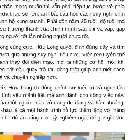
n thân mong muốn thì vẫn phải tiếp tục bước về phía
hưa thực sự lớn, anh bắt đầu học cách suy nghĩ chín
an hệ xung quanh. Phải đến năm 25 tuổi, độ tuổi mà
ự trưởng thành của chính mình sau khi va vấp, gặp
g người tốt lẫn những người chưa tốt.
vọng cùng cực, Hữu Long quyết định đứng dậy và tìm
vượt qua những suy nghĩ tiêu cực. Việc rèn luyện thể
 anh thay đổi diện mạo, mở ra những cơ hội mới khi
ễn bắt đầu quay trở lại, đồng thời giúp anh biết cách
ét và chuyên nghiệp hơn.
hề, Hữu Long đã dùng chính sự kiên trì và ngọn lửa
tình yêu mãnh liệt mà anh dành cho công việc này.
 của một người mẫu vô cùng dễ dàng và hào nhoáng,
khấu là cả một hành trình nỗ lực thầm lặng với hàng
t chế độ ăn uống cực kỳ nghiêm ngặt để giữ gìn vóc