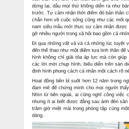
dừng lại, dẫu mọi thứ không diễn ra như bả
trước. Tự cảm nhận thời điểm đó bản thân c
chắn hơn về cuộc sống cũng như các mối qu
nam siêu mẫu mới thực sự cảm nhận được s
gỡ nhiều người trong xã hội bao gồm cả nhữn
Đi qua những vất vả và cả những lúc tuyệt 
đến thể thao như một điểm tựa tinh thần để 
hình không chỉ giải tỏa áp lực mà còn giúp
các lời mời chụp hình, biểu diễn trên sàn di
định hình phong cách cá nhân một cách rõ n
Hoạt động bền bỉ suốt hơn 12 năm trong ng
đam mê để chứng minh cho mọi người thấy 
Nhìn từ bên ngoài, ai cũng nghĩ công việc
nhưng ít ai biết được đằng sau ánh đèn sân 
trăm giờ miệt mài trong phòng tập cùng mộ
dáng.