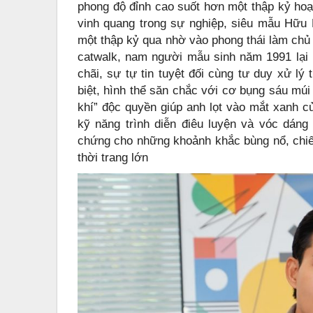
phong độ đỉnh cao suốt hơn một thập kỷ hoạ
vinh quang trong sự nghiệp, siêu mẫu Hữu 
một thập kỷ qua nhờ vào phong thái làm chủ 
catwalk, nam người mẫu sinh năm 1991 lại 
chãi, sự tự tin tuyệt đối cùng tư duy xử l
biệt, hình thể săn chắc với cơ bụng sáu múi
khí” độc quyền giúp anh lọt vào mắt xanh 
kỹ năng trình diễn điêu luyện và vóc dán
chứng cho những khoảnh khắc bùng nổ, chiếm 
thời trang lớn