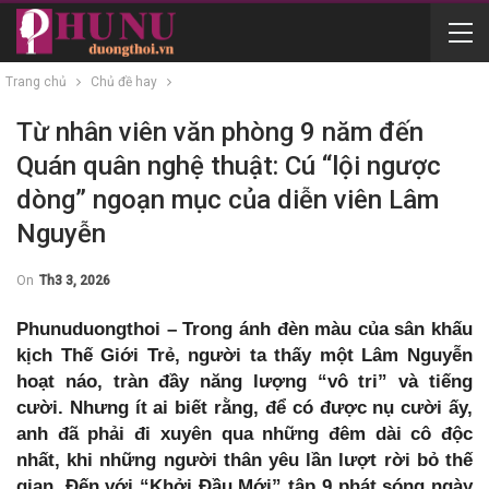
Trang chủ
Chủ đề hay
Từ nhân viên văn phòng 9 năm đến
Quán quân nghệ thuật: Cú “lội ngược
dòng” ngoạn mục của diễn viên Lâm
Nguyễn
On
Th3 3, 2026
Phunuduongthoi – Trong ánh đèn màu của sân khấu
kịch Thế Giới Trẻ, người ta thấy một Lâm Nguyễn
hoạt náo, tràn đầy năng lượng “vô tri” và tiếng
cười. Nhưng ít ai biết rằng, để có được nụ cười ấy,
anh đã phải đi xuyên qua những đêm dài cô độc
nhất, khi những người thân yêu lần lượt rời bỏ thế
gian. Đến với “Khởi Đầu Mới” tập 9 phát sóng ngày