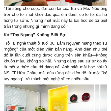
“Tôi sống cho cuộc đời còn lại của Ba và Mẹ. Nếu ông
trời cho tôi một khởi đầu quá êm đềm, có lẽ tôi đã hư
hỏng từ sớm. Những mất mát này là bài học để tôi biết
trân trọng những gì mình đang có.”
Kẻ “Tay Ngang” Không Biết Sợ
Trở lại nghệ thuật ở tuổi 30, Lâm Nguyễn mang theo sự
“ngông” của một diễn viên bản năng. Anh diễn như thể
đó là lần cuối cùng được đứng trên sân khấu—không
khuôn mẫu, không sợ hãi. Nhưng đằng sau sự tự do ấy
là một ý thức cầu thị đáng nể. Anh miệt mài học hỏi từ
NSƯT Hữu Châu, mài dũa từng nét diễn để từ một “kẻ
tay ngang” trở thành một nghệ sĩ có chiều sâu.