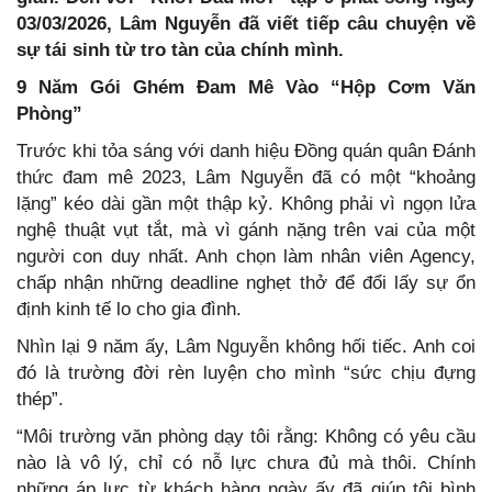
03/03/2026, Lâm Nguyễn đã viết tiếp câu chuyện về
sự tái sinh từ tro tàn của chính mình.
9 Năm Gói Ghém Đam Mê Vào “Hộp Cơm Văn
Phòng”
Trước khi tỏa sáng với danh hiệu Đồng quán quân Đánh
thức đam mê 2023, Lâm Nguyễn đã có một “khoảng
lặng” kéo dài gần một thập kỷ. Không phải vì ngọn lửa
nghệ thuật vụt tắt, mà vì gánh nặng trên vai của một
người con duy nhất. Anh chọn làm nhân viên Agency,
chấp nhận những deadline nghẹt thở để đổi lấy sự ổn
định kinh tế lo cho gia đình.
Nhìn lại 9 năm ấy, Lâm Nguyễn không hối tiếc. Anh coi
đó là trường đời rèn luyện cho mình “sức chịu đựng
thép”.
“Môi trường văn phòng dạy tôi rằng: Không có yêu cầu
nào là vô lý, chỉ có nỗ lực chưa đủ mà thôi. Chính
những áp lực từ khách hàng ngày ấy đã giúp tôi bình