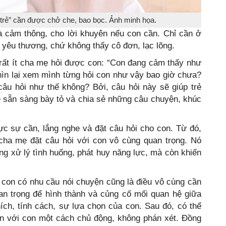
 trẻ” cần được chở che, bao bọc. Ảnh minh họa.
à cảm thông, cho lời khuyên nếu con cần. Chỉ cần ở
 yêu thương, chứ không thấy cô đơn, lạc lõng.
rất ít cha mẹ hỏi được con: “Con đang cảm thấy như
hìn lại xem mình từng hỏi con như vậy bao giờ chưa?
u hỏi như thế không? Bởi, câu hỏi này sẽ giúp trẻ
ẽ sẵn sàng bày tỏ và chia sẻ những câu chuyện, khúc
c sự cần, lắng nghe và đặt câu hỏi cho con. Từ đó,
cha mẹ đặt câu hỏi với con vô cùng quan trọng. Nó
g xử lý tình huống, phát huy năng lực, mà còn khiến
 con có nhu cầu nói chuyện cũng là điều vô cùng cần
 quan trọng để hình thành và củng cố mối quan hệ giữa
ch, tính cách, sự lựa chọn của con. Sau đó, có thể
ện với con một cách chủ động, không phán xét. Đồng