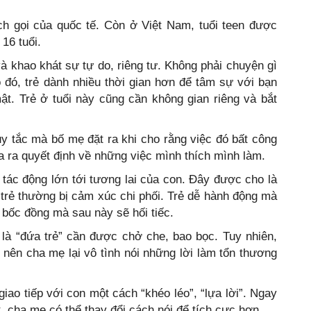
ách gọi của quốc tế. Còn ở Việt Nam, tuổi teen được
 16 tuổi.
và khao khát sự tự do, riêng tư. Không phải chuyện gì
 đó, trẻ dành nhiều thời gian hơn để tâm sự với bạn
ật. Trẻ ở tuổi này cũng cần không gian riêng và bắt
y tắc mà bố mẹ đặt ra khi cho rằng việc đó bất công
a ra quyết định về những việc mình thích mình làm.
 tác động lớn tới tương lai của con. Đây được cho là
i trẻ thường bị cảm xúc chi phối. Trẻ dễ hành động mà
 bốc đồng mà sau này sẽ hối tiếc.
 là “đứa trẻ” cần được chở che, bao bọc. Tuy nhiên,
ì” nên cha mẹ lại vô tình nói những lời làm tổn thương
giao tiếp với con một cách “khéo léo”, “lựa lời”. Ngay
t, cha mẹ có thể thay đổi cách nói để tích cực hơn.