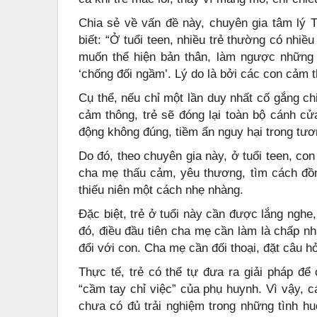
Chia sẻ về vấn đề này, chuyên gia tâm lý 
biết: “Ở tuổi teen, nhiều trẻ thường có nhi
muốn thể hiện bản thân, làm ngược những
‘chống đối ngầm’. Lý do là bởi các con cảm 
Cụ thể, nếu chỉ một lần duy nhất cố gắng c
cảm thông, trẻ sẽ đóng lại toàn bộ cánh c
động không đúng, tiềm ẩn nguy hại trong tươn
Do đó, theo chuyên gia này, ở tuổi teen, con 
cha mẹ thấu cảm, yêu thương, tìm cách đồng
thiếu niên một cách nhẹ nhàng.
Đặc biệt, trẻ ở tuổi này cần được lắng nghe
đó, điều đầu tiên cha mẹ cần làm là chấp nh
đổi với con. Cha mẹ cần đối thoại, đặt câu h
Thực tế, trẻ có thể tự đưa ra giải pháp đ
“cầm tay chỉ việc” của phụ huynh. Vì vậy, 
chưa có đủ trải nghiệm trong những tình h