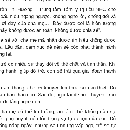
Trần Thị Hương – Trung tâm Tâm lý trị liệu NHC cho
ều dấu hiệu ngang ngược, không nghe lời, chống đối và
 lời dạy của cha mẹ,… Đây được coi là hiện tượng
thấy không được an toàn, không được chia sẻ”.
hia sẻ với cha mẹ mà nhận được tín hiệu không được
ửa. Lâu dần, cảm xúc đè nén sẽ bộc phát thành hành
g lai.
trẻ có nhiều sự thay đổi về thể chất và tinh thần. Khi
 hành, giúp đỡ trẻ, con sẽ trải qua giai đoạn thanh
, cảm thông, cho lời khuyên khi thực sự cần thiết. Do
ận bản thân con. Sau đó, ngồi lại để nói chuyện, trao
ỏi để lắng nghe con.
ể cha mẹ có thể tin tưởng, an tâm chứ không cần sự
các phụ huynh nên tôn trọng sự lựa chọn của con. Dù
uống hằng ngày, nhưng sau những vấp ngã, trẻ sẽ tự