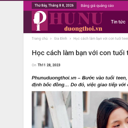
Thứ Bảy, Tháng 8 8, 2026
Bảng giá quảng cáo
Tin tức
Trang chủ
Gia Đình
Học cách làm bạn với con tuổi tee
Học cách làm bạn với con tuổi 
On
Th11 28, 2023
Phunuduongthoi.vn –
B
ước vào tuổi teen,
định bốc đồng… Do đó, việc giao tiếp với 