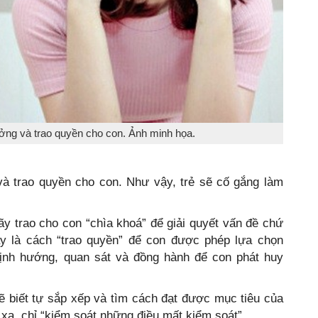
ưởng và trao quyền cho con. Ảnh minh họa.
và trao quyền cho con. Như vậy, trẻ sẽ cố gắng làm
 trao cho con “chìa khoá” để giải quyết vấn đề chứ
ây là cách “trao quyền” để con được phép lựa chọn
ịnh hướng, quan sát và đồng hành để con phát huy
ẽ biết tự sắp xếp và tìm cách đạt được mục tiêu của
xa, chỉ “kiểm soát những điều mất kiểm soát”.