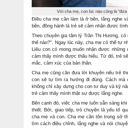
Với cha mẹ, con lúc nào cũng là “đứa
Điều cha mẹ cần làm là ở bên, lắng nghe v
bên, đồng hành là trẻ sẽ cảm nhận được tình
Theo chuyên gia tâm lý Trần Thị Hương, có 
thế nào?”. Ngay lúc này, cha mẹ có thể tự n
Liệu con có mong muốn nhận được những câ
cảm thấy mình được thấu hiểu. Từ đó, trẻ s
mắc, cảm xúc của bản thân.
Cha mẹ cũng cần đưa lời khuyên nếu trẻ thự
con sẽ tự tìm ra hướng đi đúng. Cách mà 
không chỉ xây dựng cho con tư duy và kỹ năn
trẻ cảm thấy mình thật sự được lắng nghe.
Bên cạnh đó, việc cha mẹ luôn sẵn sàng khi
thiết. Bởi, giao tiếp, trò chuyện là yếu tố
cha mẹ và con. Cha mẹ cần tôn trọng sở thí
tìm cách điều chỉnh, lắng nghe và nói chuy