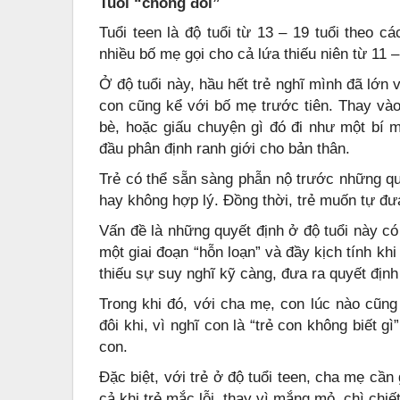
Tuổi “chống đối”
Tuổi teen là độ tuổi từ 13 – 19 tuổi theo c
nhiều bố mẹ gọi cho cả lứa thiếu niên từ 11 –
Ở độ tuổi này, hầu hết trẻ nghĩ mình đã lớn 
con cũng kể với bố mẹ trước tiên. Thay vào
bè, hoặc giấu chuyện gì đó đi như một bí m
đầu phân định ranh giới cho bản thân.
Trẻ có thể sẵn sàng phẫn nộ trước những qu
hay không hợp lý. Đồng thời, trẻ muốn tự đư
Vấn đề là những quyết định ở độ tuổi này có
một giai đoạn “hỗn loạn” và đầy kịch tính kh
thiếu sự suy nghĩ kỹ càng, đưa ra quyết định
Trong khi đó, với cha mẹ, con lúc nào cũng
đôi khi, vì nghĩ con là “trẻ con không biết g
con.
Đặc biệt, với trẻ ở độ tuổi teen, cha mẹ cần 
cả khi trẻ mắc lỗi, thay vì mắng mỏ, chì chiế