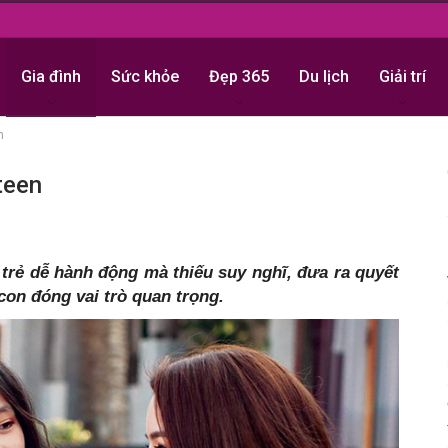
Gia đình
Sức khỏe
Đẹp 365
Du lịch
Giải trí
n
teen
 trẻ dễ hành động mà thiếu suy nghĩ, đưa ra quyết
con đóng vai trò quan trọng.