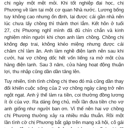
chị ngày một mệt mỏi. Khi tốt nghiệp đại học, chị
Phương về làm tại một cơ quan Nhà nước. Lương bổng
tuy không cao nhưng ổn định, lại được cái gần nhà nên
lúc chưa lấy chồng thì thảnh thơi lắm. Kết hôn ở tuổi
27, chị Phương nghĩ mình đã đủ chín chắn và kinh
nghiệm nhìn người khi chọn anh làm chồng. Chồng chị
không đẹp trai, không khéo miệng nhưng được cái
chăm chỉ làm ăn. Anh làm nghề điện lạnh nên sau khi
cưới, hai vợ chồng dốc hết vốn liếng ra mở một cửa
hàng điện lạnh. Sau 3 năm, cửa hàng hoạt động thuận
lợi, thu nhập cũng dần dần tăng lên.
Tuy nhiên, tính tình chồng chị theo đó mà cũng dần thay
đổi khiến cuộc sống của 2 vợ chồng ngày càng trở nên
ngột ngạt. Anh ỷ thế làm ra tiền, coi thường đồng lương
ít ỏi của vợ. Ra dáng ông chủ, mỗi lần đưa tiền cho vợ
anh giống như người ban ơn. Vì thế nên hai vợ chồng
chị Phương thường xảy ra nhiều mâu thuẫn. Rồi một
lần tình cờ chị Phương bắt gặp trên mạng xã hội, cô gái