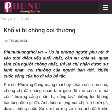
Trang chủ
Gia Đình
Khổ vì bị chồng coi thường
On
Th9 30, 2023
Phunuduongthoi.vn – Họ là những người phụ nữ ở
vào thời điểm yếu đuối nhất, cần sự chia sẻ, quan
tâm của người chồng nhất, thì lại chỉ nhận được sự
lạnh nhạt, coi thường của người bạn đời, khiến
cuộc sống của họ đi vào bế tắc.
Khi chị Phương đang mang thai hay chăm sóc con nhỏ,
chồng chị đã chẳng quan tâm giúp đỡ mẹ con chị mà
còn “thượng cẳng chân, hạ cẳng tay” những lúc không
hài lòng điều gì đó. Anh luôn miệng nói chị “số hưởng”,
được chồng nuôi. Sự coi thường vợ của anh đã khiến