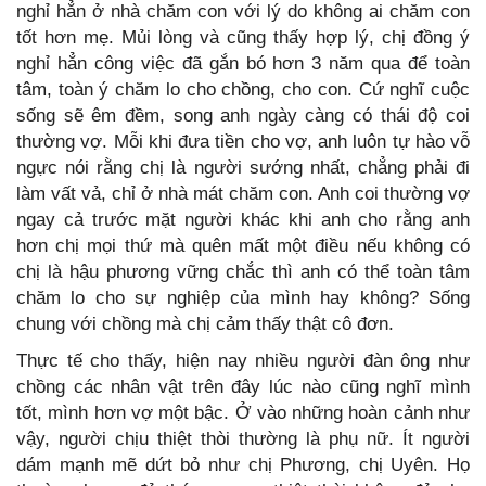
nghỉ hẳn ở nhà chăm con với lý do không ai chăm con
tốt hơn mẹ. Mủi lòng và cũng thấy hợp lý, chị đồng ý
nghỉ hẳn công việc đã gắn bó hơn 3 năm qua để toàn
tâm, toàn ý chăm lo cho chồng, cho con. Cứ nghĩ cuộc
sống sẽ êm đềm, song anh ngày càng có thái độ coi
thường vợ. Mỗi khi đưa tiền cho vợ, anh luôn tự hào vỗ
ngực nói rằng chị là người sướng nhất, chẳng phải đi
làm vất vả, chỉ ở nhà mát chăm con. Anh coi thường vợ
ngay cả trước mặt người khác khi anh cho rằng anh
hơn chị mọi thứ mà quên mất một điều nếu không có
chị là hậu phương vững chắc thì anh có thể toàn tâm
chăm lo cho sự nghiệp của mình hay không? Sống
chung với chồng mà chị cảm thấy thật cô đơn.
Thực tế cho thấy, hiện nay nhiều người đàn ông như
chồng các nhân vật trên đây lúc nào cũng nghĩ mình
tốt, mình hơn vợ một bậc. Ở vào những hoàn cảnh như
vậy, người chịu thiệt thòi thường là phụ nữ. Ít người
dám mạnh mẽ dứt bỏ như chị Phương, chị Uyên. Họ