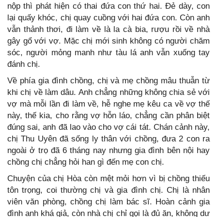
nộp thì phát hiện có thai đứa con thứ hai. Đẻ dày, con
lại quấy khóc, chị quay cuồng với hai đứa con. Còn anh
vẫn thảnh thơi, đi làm về là la cà bia, rượu rồi về nhà
gây gổ với vợ. Mặc chị mới sinh không có người chăm
sóc, người mỏng manh như tàu lá anh vẫn xuống tay
đánh chị.
Về phía gia đình chồng, chị và mẹ chồng mâu thuẫn từ
khi chị về làm dâu. Anh chẳng những không chia sẻ với
vợ mà mỗi lần đi làm về, hễ nghe mẹ kêu ca về vợ thế
này, thế kia, cho rằng vợ hỗn láo, chẳng cần phân biệt
đúng sai, anh đã lao vào cho vợ cái tát. Chán cảnh này,
chị Thu Uyên đã sống ly thân với chồng, đưa 2 con ra
ngoài ở trọ đã 6 tháng nay nhưng gia đình bên nội hay
chồng chị chẳng hỏi han gì đến mẹ con chị.
Chuyện của chị Hòa còn mệt mỏi hơn vì bị chồng thiếu
tôn trọng, coi thường chị và gia đình chị. Chị là nhân
viên văn phòng, chồng chị làm bác sĩ. Hoàn cảnh gia
đình anh khá giả, còn nhà chị chỉ gọi là đủ ăn, không dư