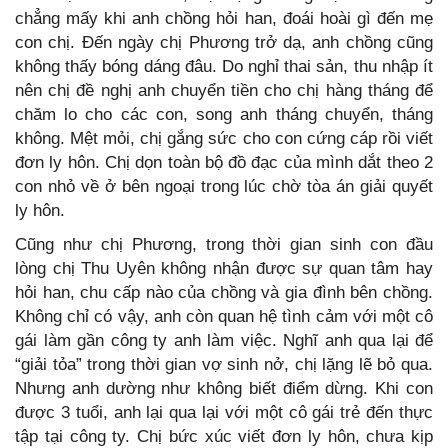
chẳng mấy khi anh chồng hỏi han, đoái hoài gì đến mẹ
con chị. Đến ngày chị Phương trở dạ, anh chồng cũng
không thấy bóng dáng đâu. Do nghỉ thai sản, thu nhập ít
nên chị đề nghị anh chuyển tiền cho chị hàng tháng để
chăm lo cho các con, song anh tháng chuyển, tháng
không. Mệt mỏi, chị gắng sức cho con cứng cáp rồi viết
đơn ly hôn. Chị dọn toàn bộ đồ đạc của mình dắt theo 2
con nhỏ về ở bên ngoại trong lúc chờ tòa án giải quyết
ly hôn.
Cũng như chị Phương, trong thời gian sinh con đầu
lòng chị Thu Uyên không nhận được sự quan tâm hay
hỏi han, chu cấp nào của chồng và gia đình bên chồng.
Không chỉ có vậy, anh còn quan hệ tình cảm với một cô
gái làm gần công ty anh làm việc. Nghĩ anh qua lại để
“giải tỏa” trong thời gian vợ sinh nở, chị lặng lẽ bỏ qua.
Nhưng anh dường như không biết điểm dừng. Khi con
được 3 tuổi, anh lại qua lại với một cô gái trẻ đến thực
tập tại công ty. Chị bức xúc viết đơn ly hôn, chưa kịp