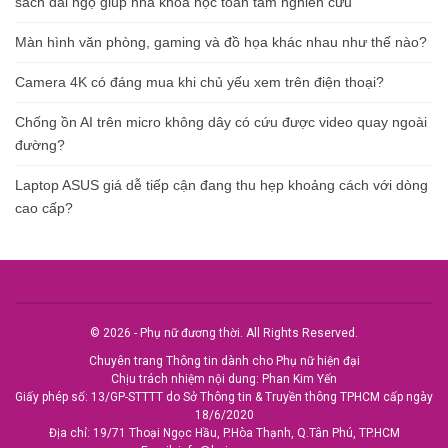
sách đãi ngộ giúp nhà khoa học toàn tâm nghiên cứu
Màn hình văn phòng, gaming và đồ họa khác nhau như thế nào?
Camera 4K có đáng mua khi chủ yếu xem trên điện thoại?
Chống ồn AI trên micro không dây có cứu được video quay ngoài
đường?
Laptop ASUS giá dễ tiếp cận đang thu hẹp khoảng cách với dòng
cao cấp?
© 2026 - Phụ nữ đương thời. All Rights Reserved.
Chuyên trang Thông tin dành cho Phụ nữ hiện đại
Chịu trách nhiệm nội dung: Phan Kim Yến
Giấy phép số: 13/GP-STTTT do Sở Thông tin & Truyền thông TPHCM cấp ngày
18/6/2020
Địa chỉ: 19/71 Thoại Ngọc Hầu, P.Hòa Thạnh, Q.Tân Phú, TP.HCM