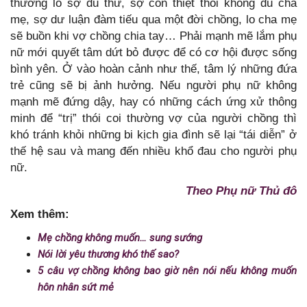
thường lo sợ đủ thứ, sợ con thiệt thòi không đủ cha
mẹ, sợ dư luận đàm tiếu qua một đời chồng, lo cha mẹ
sẽ buồn khi vợ chồng chia tay… Phải mạnh mẽ lắm phụ
nữ mới quyết tâm dứt bỏ được để có cơ hội được sống
bình yên. Ở vào hoàn cảnh như thế, tâm lý những đứa
trẻ cũng sẽ bị ảnh hưởng. Nếu người phụ nữ không
mạnh mẽ đứng dậy, hay có những cách ứng xử thông
minh để “trị” thói coi thường vợ của người chồng thì
khó tránh khỏi những bi kịch gia đình sẽ lại “tái diễn” ở
thế hệ sau và mang đến nhiều khổ đau cho người phụ
nữ.
Theo Phụ nữ Thủ đô
Xem thêm:
Mẹ chồng không muốn… sung sướng
Nói lời yêu thương khó thế sao?
5 câu vợ chồng không bao giờ nên nói nếu không muốn
hôn nhân sứt mẻ