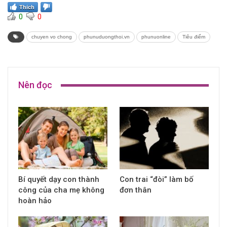
Thích
0
0
chuyen vo chong
phunuduongthoi.vn
phunuonline
Tiêu điểm
Nên đọc
Bí quyết dạy con thành
Con trai “đòi” làm bố
công của cha mẹ không
đơn thân
hoàn hảo