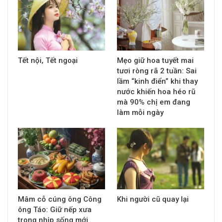
Tết nội, Tết ngoại
Mẹo giữ hoa tuyết mai
tươi ròng rã 2 tuần: Sai
lầm “kinh điển” khi thay
nước khiến hoa héo rũ
mà 90% chị em đang
làm mỗi ngày
Mâm cỗ cúng ông Công
Khi người cũ quay lại
ông Táo: Giữ nếp xưa
trong nhịp sống mới