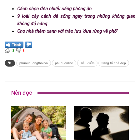
Cách chọn đèn chiếu sáng phòng ăn
9 loài cây cảnh dễ sống ngay trong những không gian
không đủ sáng
Cho nhà thêm xanh với trào lưu ‘đưa rừng về phố’
Thích
0
0
phunuduongthoi.vn
phunuonline
Tiêu điểm
trang trí nhà đẹp
Nên đọc