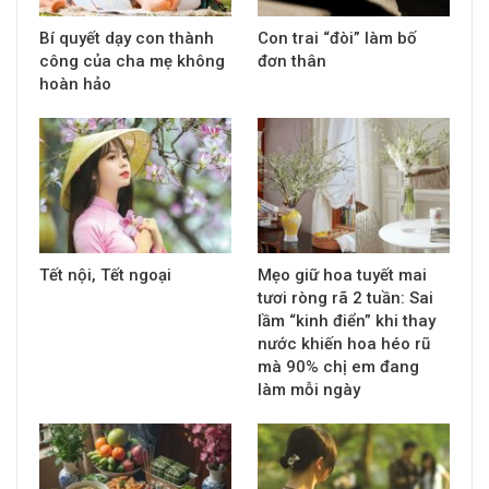
Bí quyết dạy con thành
Con trai “đòi” làm bố
công của cha mẹ không
đơn thân
hoàn hảo
Tết nội, Tết ngoại
Mẹo giữ hoa tuyết mai
tươi ròng rã 2 tuần: Sai
lầm “kinh điển” khi thay
nước khiến hoa héo rũ
mà 90% chị em đang
làm mỗi ngày