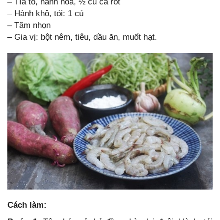
– Tía tô, hành hoa, ½ củ cà rốt
– Hành khô, tỏi: 1 củ
– Tăm nhọn
– Gia vị: bột nêm, tiêu, dầu ăn, muốt hạt.
Cách làm: