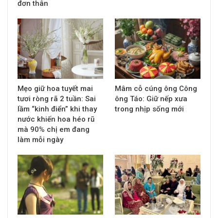
đơn thân
Mẹo giữ hoa tuyết mai
Mâm cỗ cúng ông Công
tươi ròng rã 2 tuần: Sai
ông Táo: Giữ nếp xưa
lầm “kinh điển” khi thay
trong nhịp sống mới
nước khiến hoa héo rũ
mà 90% chị em đang
làm mỗi ngày