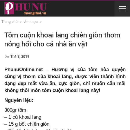
Trang chủ
Ẩm thực
Tôm cuộn khoai lang chiên giòn thơm
nóng hổi cho cả nhà ăn vặt
On
Th4 8, 2019
PhunuOnline.net – Hương vị của tôm hòa quyện
cùng vị thơm của khoai lang, được viên thành hình
dạng đẹp mắt vừa ăn, cực giòn, chỉ muốn cắn mãi
không thôi món tôm cuộn khoai lang này!
Nguyên liệu:
300gr tôm
– 1 củ khoai lang
– 15 g bột chiên giòn