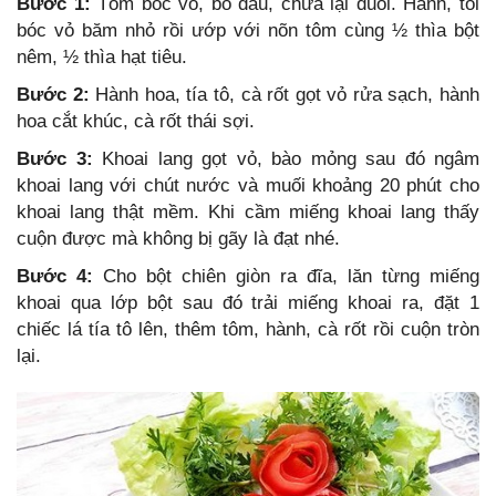
Bước 1:
Tôm bóc vỏ, bỏ đầu, chừa lại đuôi. Hành, tỏi
bóc vỏ băm nhỏ rồi ướp với nõn tôm cùng ½ thìa bột
nêm, ½ thìa hạt tiêu.
Bước 2:
Hành hoa, tía tô, cà rốt gọt vỏ rửa sạch, hành
hoa cắt khúc, cà rốt thái sợi.
Bước 3:
Khoai lang gọt vỏ, bào mỏng sau đó ngâm
khoai lang với chút nước và muối khoảng 20 phút cho
khoai lang thật mềm. Khi cầm miếng khoai lang thấy
cuộn được mà không bị gãy là đạt nhé.
Bước 4:
Cho bột chiên giòn ra đĩa, lăn từng miếng
khoai qua lớp bột sau đó trải miếng khoai ra, đặt 1
chiếc lá tía tô lên, thêm tôm, hành, cà rốt rồi cuộn tròn
lại.