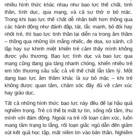
nhiều hình thức khác nhau như bạo lực thể chất, tinh
thần, tình dục, qua mạng, và cả sự thờ ơ bỏ mặc.
Trong khi bạo lực thể chất dễ nhận biết hơn thông qua
các hành động như đánh đập, tát, lắc mạnh, bỏ đói hay
nhốt trẻ, thì bạo lực tinh thần lại diễn ra trong âm thầm
– thông qua những lời mắng nhiếc, đe dọa, so sánh, cô
lập hay sự khinh miệt khiến trẻ cảm thấy mình không
được yêu thương. Bạo lực tình dục và bạo lực qua
mạng cũng đang gia tăng nhanh chóng, khiến nhiều trẻ
em tổn thương sâu sắc cả về thể chất lẫn tâm lý. Một
dạng bạo lực âm thầm khác là sự bỏ mặc – khi trẻ
không được quan tâm, chăm sóc đầy đủ về cảm xúc
hay giáo dục.
Tất cả những hình thức bạo lực này đều để lại hậu quả
nghiêm trọng. Trẻ có thể bị mất tự tin, sống nội tâm, thu
mình với đám động. Ngoài ra trẻ rối loạn cảm xúc, luôn
mang tâm trạng lo lắng, rối loạn giấc ngủ dẫn đến giảm
sút kết quả học tập, mất niềm tin vào bản thân. Nghiêm