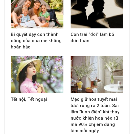
Bí quyết dạy con thành
Con trai “đòi” làm bố
công của cha mẹ không
đơn thân
hoàn hảo
Tết nội, Tết ngoại
Mẹo giữ hoa tuyết mai
tươi ròng rã 2 tuần: Sai
lầm “kinh điển” khi thay
nước khiến hoa héo rũ
mà 90% chị em đang
làm mỗi ngày