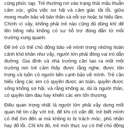
cùng phức tạp. Trẻ thường rơi vào trạng thái mâu thuẫn
cảm xúc, giữa việc sợ hãi và cảm giác tội lỗi, giữa
mong muốn bảo vệ bản thân và nỗi sợ hoặc bị hiểu lầm.
Chính vì vậy, không phải trẻ nào cũng đủ dũng khí để
lên tiếng nếu không có sự hỗ trợ đúng đắn từ môi
trường xung quanh.
Để trẻ có thể chủ động bảo vệ mình trong những hoàn
cảnh khó khăn như vậy, người lớn phải đóng vai trò dẫn
đường. Gia đình và nhà trường cần tạo ra một môi
trường nơi trẻ cảm thấy được lắng nghe, được tôn
trọng và luôn có người bên cạnh bảo vệ mình. Trẻ cần
hiểu rằng các em có quyền được an toàn, quyền được
sống không sợ hãi, và rằng không ai, dù là người thân,
có quyền làm đau hay khiến các em tổn thương.
Điều quan trọng nhất là người lớn phải xây dựng mối
quan hệ tin cậy với trẻ, để khi có vấn đề, trẻ biết mình
có thể tìm đến ai mà không lo bị trách móc, phủ nhận
hay đổ lỗi. Chỉ khi đó, trẻ mới thực sự có thể chủ động