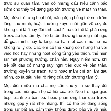
thực sự quan tâm, vẫn có những dấu hiệu cảnh báo
sớm cho thấy trẻ đang gặp tổn thương về mặt tinh thần.
Một đứa trẻ từng hoạt bát, năng động bỗng trở nên trầm
lặng, thu mình, hoặc thường xuyên nổi giận vô cớ, đó
không chỉ là “thay đổi tính cách” mà có thể là phản ứng
trước áp lực tâm lý. Trẻ bị tổn thương thường mất ngủ,
dễ giật mình, hay lo lắng, sợ hãi một cách mơ hồ mà
không rõ lý do. Các em có thể không còn hứng thú với
việc học hay những hoạt động từng yêu thích, thể hiện
sự mất phương hướng, chán nản. Nguy hiểm hơn, khi
trẻ bắt đầu có những suy nghĩ tiêu cực về bản thân,
thường xuyên tự trách, tự ti hoặc thậm chí tự làm đau
mình, đó là dấu hiệu rõ ràng của tổn thương tâm lý.
Một điểm nữa mà cha mẹ cần chú ý là sự thay đổi
trong các mối quan hệ xã hội của trẻ. Nếu trẻ ngại giao
tiếp, tránh xa bạn bè, hoặc phản ứng thái quá trước
những góp ý rất nhẹ nhàng, thì có thể trẻ đang sống
trong sự bất an, cảm thấy không được bảo vệ và hiểu