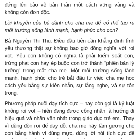
đứng lên bảo vệ bản thân một cách vững vàng và
không còn đơn độc.
Lời khuyên của bà dành cho cha mẹ để có thể tạo ra
môi trường sống lành mạnh, hạnh phúc cho con?
Bà Nguyễn Thị Thu: Điều đầu tiên cần khẳng định tình
yêu thương thật sự không bao giờ đồng nghĩa với roi
vọt. Yêu con không có nghĩa là phải kiểm soát con,
trừng phạt con hay ép buộc con trở thành “phiên bản lý
tưởng” trong mắt cha mẹ. Một môi trường sống lành
mạnh, hạnh phúc cho trẻ bắt đầu từ việc cha mẹ học
cách yêu bằng sự kiên nhẫn, sự lắng nghe, và sự tôn
trọng.
Phương pháp nuôi dạy tích cực – hay còn gọi là kỷ luật
không roi vọt – hiện đang được công nhận là hướng đi
hiệu quả và nhân văn nhất trong giáo dục trẻ em. Thay
vì dùng đòn roi để dạy dỗ, cha mẹ hãy làm gương cho
con bằng hành vi đúng mực, dùng lời nói tích cực để