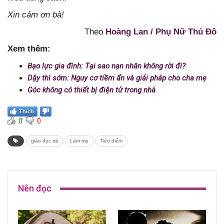
Xin cảm ơn bà!
Theo
Hoàng Lan / Phụ Nữ Thủ Đô
Xem thêm:
Bạo lực gia đình: Tại sao nạn nhân không rời đi?
Dậy thì sớm: Nguy cơ tiềm ẩn và giải pháp cho cha mẹ
Góc không có thiết bị điện tử trong nhà
Thích
0
0
giáo dục trẻ
Làm mẹ
Tiêu điểm
Nên đọc