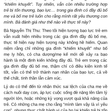
“khiếm khuyết”. Tuy nhiên, vẫn còn nhiều trường hợp
trẻ bị tổn thương, bạo lực… trong gia đình có đầy đủ bố
mẹ và bố mẹ trẻ luôn cho rằng mình rất yêu thương con
mình. Bà đánh giá như thế nào về thực tế này?
Bà Nguyễn Thị Thu: Theo tôi hiện tượng bạo lực trẻ em
vẫn xuất hiện nhiều trong các gia đình đầy đủ bố mẹ,
thực tế hiện nay hiện tượng này không hề hiếm. Quan
niệm rằng chỉ những gia đình “khiếm khuyết” như bố
mẹ ly hôn, có cha dượng/mẹ kế mới dễ xảy ra bạo
hành là một định kiến không đầy đủ. Trẻ em trong các
gia đình đầy đủ bố mẹ, thậm chí có điều kiện kinh tế
tốt, vẫn có thể trở thành nạn nhân của bạo lực, cả về
thể chất, tinh thần lẫn cảm xúc.
Lý do có thể đến từ nhận thức sai lệch của cha mẹ về
cách nuôi dạy con, áp lực cuộc sống đè nặng lên tâm lý
người lớn, hoặc những kỳ vọng vượt quá khả năng của
trẻ. Có những cha mẹ cho rằng “mình làm vậy là vì yêu
con”, nhưng thực chất hành vi của họ lại khiến trẻ bị tổn