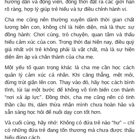
hướng dẫn và động viên, đồng thời đặt ra các giới hạn
rõ ràng, hợp lý giúp trẻ hiểu và tự điều chỉnh hành vi.
Cha mẹ cũng nên thường xuyên dành thời gian chất
lượng bên con, không chỉ là hiện diện, mà là thực sự
đồng hành: Chơi cùng, trò chuyện, quan tâm và thấu
hiểu cảm xúc của con. Trong thời đại hiện nay, điều quý
giá nhất với trẻ không phải là vật chất, mà là sự hiện
diện ấm áp và chân thành của cha mẹ.
Một yếu tố quan trọng khác là cha mẹ cần học cách
quản lý cảm xúc cá nhân. Khi căng thẳng, mệt mỏi,
đừng trút giận lên con. Thay vào đó, hãy học cách bình
tĩnh, lùi lại một bước để không vô tình biến con thành
“nơi xả áp lực”. Đồng thời, cha mẹ cũng nên có tinh
thần cầu thị, dám thừa nhận mình chưa hoàn hảo và
sẵn sàng học hỏi để nuôi dạy con tốt hơn.
Và cuối cùng, hãy nhớ: Không có đứa trẻ nào “hư” – chỉ
có những đứa trẻ đang tổn thương mà chưa được thấu
hiểu đúng cách.