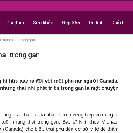
Gia đình
Sức khỏe
Đẹp 365
Du lịch
Giải trí
ữ mang thai trong gan
ai trong gan
 hi hữu xảy ra đối với một phụ nữ người Canada.
 nhưng thai nhi phát triển trong gan là một chuyện
cung, các bác sĩ đã phát hiện trường hợp vô cùng hi
tuổi, mang thai trong gan. Bác sĩ Nhi khoa Michael
 (Canada) cho biết, thai phụ đến cơ sở y tế để thăm