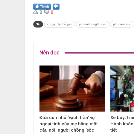
Thích
0
0
chuyện lạ thế giới
phunuduongthoi.vn
phunuonline
Nên đọc
Đứa con nhỏ ‘vạch trần’ vụ
Xe buýt tra
ngoại tình của mẹ bằng một
Hành khách
câu nói, người chồng ‘sốc
tiết