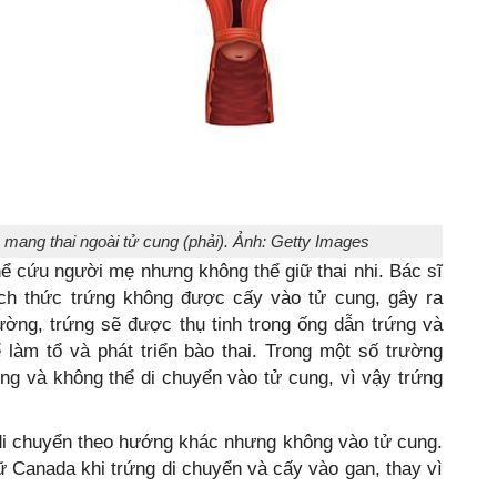
à mang thai ngoài tử cung (phải). Ảnh: Getty Images
thể cứu người mẹ nhưng không thể giữ thai nhi. Bác sĩ
ách thức trứng không được cấy vào tử cung, gây ra
ờng, trứng sẽ được thụ tinh trong ống dẫn trứng và
làm tổ và phát triển bào thai. Trong một số trường
ứng và không thể di chuyển vào tử cung, vì vậy trứng
 di chuyển theo hướng khác nhưng không vào tử cung.
 Canada khi trứng di chuyển và cấy vào gan, thay vì