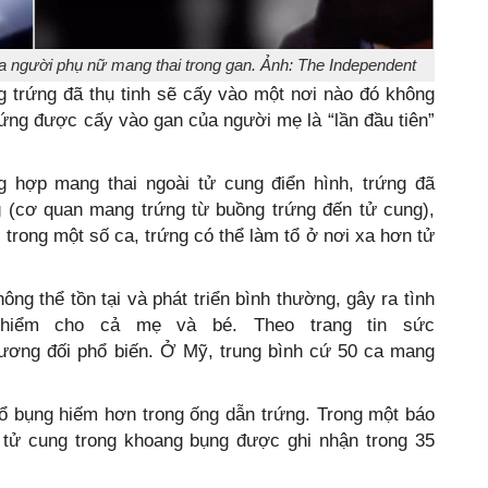
ủa người phụ nữ mang thai trong gan. Ảnh: The Independent
g trứng đã thụ tinh sẽ cấy vào một nơi nào đó không
rứng được cấy vào gan của người mẹ là “lần đầu tiên”
 hợp mang thai ngoài tử cung điển hình, trứng đã
g (cơ quan mang trứng từ buồng trứng đến tử cung),
 trong một số ca, trứng có thể làm tổ ở nơi xa hơn tử
ông thể tồn tại và phát triển bình thường, gây ra tình
 hiểm cho cả mẹ và bé. Theo trang tin sức
tương đối phổ biến. Ở Mỹ, trung bình cứ 50 ca mang
 ổ bụng hiếm hơn trong ống dẫn trứng. Trong một báo
 tử cung trong khoang bụng được ghi nhận trong 35