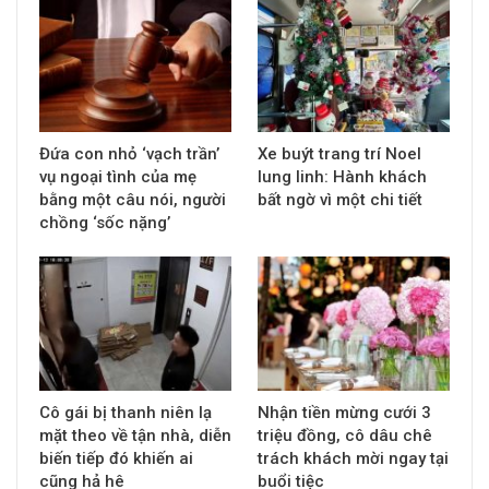
Đứa con nhỏ ‘vạch trần’
Xe buýt trang trí Noel
vụ ngoại tình của mẹ
lung linh: Hành khách
bằng một câu nói, người
bất ngờ vì một chi tiết
chồng ‘sốc nặng’
Cô gái bị thanh niên lạ
Nhận tiền mừng cưới 3
mặt theo về tận nhà, diễn
triệu đồng, cô dâu chê
biến tiếp đó khiến ai
trách khách mời ngay tại
cũng hả hê
buổi tiệc