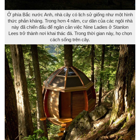
Ở phía Bắc nước Anh, nhà cây có lịch sử giống như một hình
thức phản kháng. Trong hơn 4 năm, cư dân của các ngôi nhà
này đã chiến đấu để ngăn cản việc Nine Ladies ở Stanlon
Lees trở thành nơi khai thác đá. Trong thời gian này, họ chọn
cách sống trên cây.