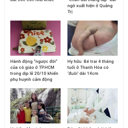
ngờ xuất hiện ở Quảng
Trị
Hành động “ngược đời”
Hy hữu: Bé trai 4 tháng
của cô giáo ở TP.HCM
tuổi ở Thanh Hóa có
trong dịp lễ 20/10 khiến
‘đuôi’ dài 14cm
phụ huynh cảm động