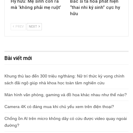
Hy hữu: Mẹ sinh con ra
Bác sĩ tá hỏa phát hiện
mà ‘không phải mẹ ruột’
“thai nhi ký sinh” cực hy
hữu
PREV
NEXT
Bài viết mới
Khung thù lao đến 300 triệu ng/tháng: Nữ trí thức kỳ vọng chính
sách đãi ngộ giúp nhà khoa học toàn tâm nghiên cứu
Màn hình văn phòng, gaming và đồ họa khác nhau như thế nào?
Camera 4K có đáng mua khi chủ yếu xem trên điện thoại?
Chống ồn AI trên micro không dây có cứu được video quay ngoài
đường?