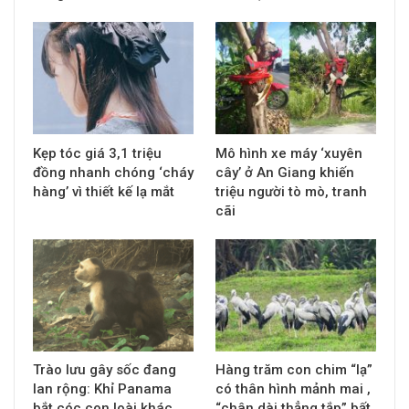
Kẹp tóc giá 3,1 triệu
Mô hình xe máy ‘xuyên
đồng nhanh chóng ‘cháy
cây’ ở An Giang khiến
hàng’ vì thiết kế lạ mắt
triệu người tò mò, tranh
cãi
Trào lưu gây sốc đang
Hàng trăm con chim “lạ”
lan rộng: Khỉ Panama
có thân hình mảnh mai ,
bắt cóc con loài khác
“chân dài thẳng tắp” bất