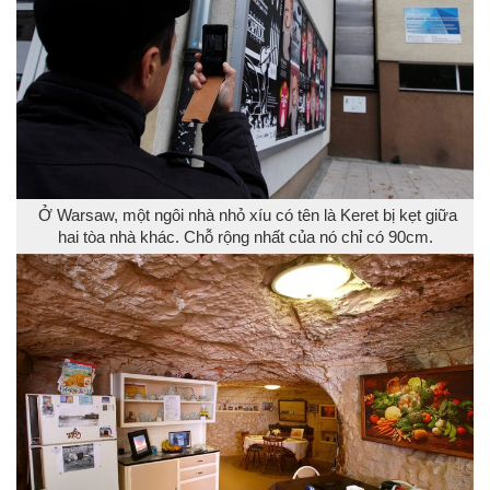
Ở Warsaw, một ngôi nhà nhỏ xíu có tên là Keret bị kẹt giữa
hai tòa nhà khác. Chỗ rộng nhất của nó chỉ có 90cm.