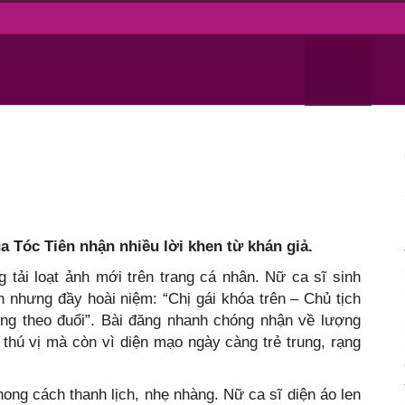
Gia đình
Sức khỏe
Đẹp 365
Du lịch
Giải trí
như gái 18’
‘trẻ như gái 18’
a Tóc Tiên nhận nhiều lời khen từ khán giả.
 tải loạt ảnh mới trên trang cá nhân. Nữ ca sĩ sinh
 nhưng đầy hoài niệm: “Chị gái khóa trên – Chủ tịch
ông theo đuổi”. Bài đăng nhanh chóng nhận về lượng
 thú vị mà còn vì diện mạo ngày càng trẻ trung, rạng
hong cách thanh lịch, nhẹ nhàng. Nữ ca sĩ diện áo len