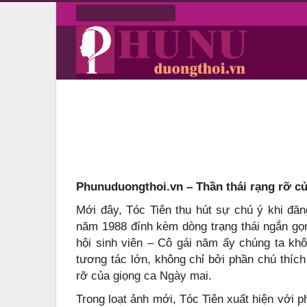
Thứ Sáu, Tháng 8 7, 2026
Bảng giá quảng cáo
Tin tức
Trang chủ
Giải trí
Hậu ly hôn, Tóc Tiên được khen ‘trẻ 
Hậu ly hôn, Tóc Tiên được khen 
On
Th2 9, 2026
Phunuduongthoi.vn – Thần thái rạng rỡ củ
Mới đây, Tóc Tiên thu hút sự chú ý khi đăng
năm 1988 đính kèm dòng trạng thái ngắn gọn
hội sinh viên – Cô gái năm ấy chúng ta kh
tương tác lớn, không chỉ bởi phần chú thích
rỡ của giọng ca Ngày mai.
Trong loạt ảnh mới, Tóc Tiên xuất hiện với p