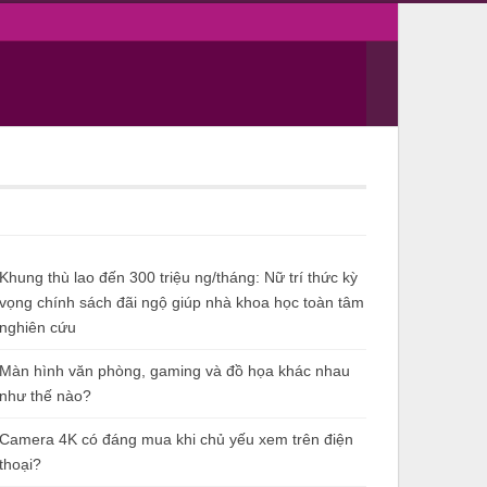
Sign in
Ẩm thực
Tiêu dùng
Bài viết mới
Khung thù lao đến 300 triệu ng/tháng: Nữ trí thức kỳ
vọng chính sách đãi ngộ giúp nhà khoa học toàn tâm
nghiên cứu
Màn hình văn phòng, gaming và đồ họa khác nhau
như thế nào?
Camera 4K có đáng mua khi chủ yếu xem trên điện
thoại?