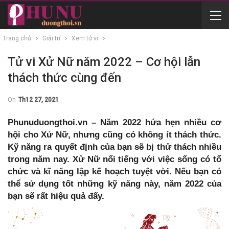
Trang chủ
Giải trí
Xem tử vi
Tử vi Xử Nữ năm 2022 – Cơ hội lẫn
thách thức cùng đến
On
Th12 27, 2021
Phunuduongthoi.vn – Năm 2022 hứa hẹn nhiều cơ
hội cho Xử Nữ, nhưng cũng có không ít thách thức.
Kỹ năng ra quyết định của bạn sẽ bị thử thách nhiều
trong năm nay. Xử Nữ nổi tiếng với việc sống có tổ
chức và kĩ năng lập kế hoạch tuyệt vời. Nếu bạn có
thể sử dụng tốt những kỹ năng này, năm 2022 của
bạn sẽ rất hiệu quả đấy.