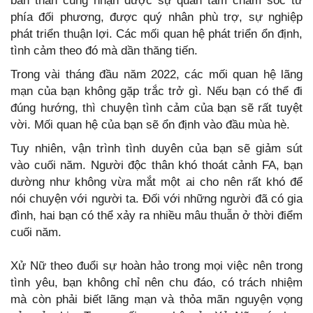
bản thân cũng nhận được sự quan tâm chăm sóc từ
phía đối phương, được quý nhân phù trợ, sự nghiệp
phát triển thuận lợi. Các mối quan hệ phát triển ổn định,
tình cảm theo đó mà dần thăng tiến.
Trong vài tháng đầu năm 2022, các mối quan hệ lãng
mạn của bạn không gặp trắc trở gì. Nếu bạn có thể đi
đúng hướng, thì chuyện tình cảm của bạn sẽ rất tuyệt
vời. Mối quan hệ của bạn sẽ ổn định vào đầu mùa hè.
Tuy nhiên, vận trình tình duyên của bạn sẽ giảm sút
vào cuối năm. Người độc thân khó thoát cảnh FA, bạn
dường như không vừa mắt một ai cho nên rất khó để
nói chuyện với người ta. Đối với những người đã có gia
đình, hai bạn có thể xảy ra nhiều mâu thuẫn ở thời điểm
cuối năm.
Xử Nữ theo đuổi sự hoàn hảo trong mọi việc nên trong
tình yêu, bạn không chỉ nên chu đáo, có trách nhiệm
mà còn phải biết lãng mạn và thỏa mãn nguyện vọng