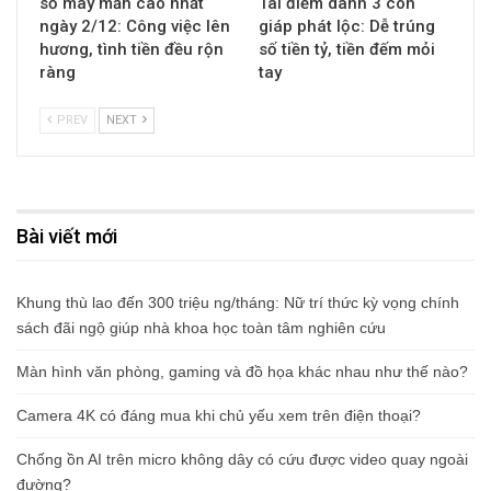
số may mắn cao nhất
Tài điểm danh 3 con
ngày 2/12: Công việc lên
giáp phát lộc: Dễ trúng
hương, tình tiền đều rộn
số tiền tỷ, tiền đếm mỏi
ràng
tay
PREV
NEXT
Bài viết mới
Khung thù lao đến 300 triệu ng/tháng: Nữ trí thức kỳ vọng chính
sách đãi ngộ giúp nhà khoa học toàn tâm nghiên cứu
Màn hình văn phòng, gaming và đồ họa khác nhau như thế nào?
Camera 4K có đáng mua khi chủ yếu xem trên điện thoại?
Chống ồn AI trên micro không dây có cứu được video quay ngoài
đường?