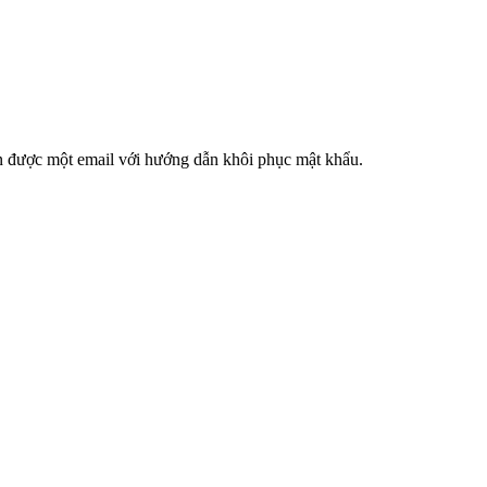
ận được một email với hướng dẫn khôi phục mật khẩu.