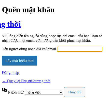
Quên mật khẩu
g thời
Vui lòng điền tên người dùng hoặc địa chỉ email của bạn. Bạn sẽ
nhận được một email với hướng dẫn khôi phục mật khẩu.
Tên người dùng hoặc địa chỉ email
Đăng nhập
← Quay lại Phụ nữ đương thời
Ngôn ngữ