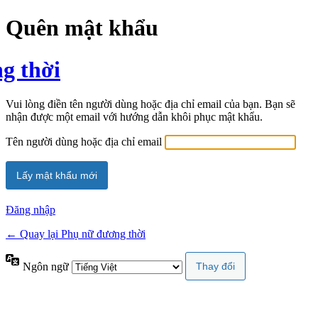
Quên mật khẩu
g thời
Vui lòng điền tên người dùng hoặc địa chỉ email của bạn. Bạn sẽ
nhận được một email với hướng dẫn khôi phục mật khẩu.
Tên người dùng hoặc địa chỉ email
Đăng nhập
← Quay lại Phụ nữ đương thời
Ngôn ngữ