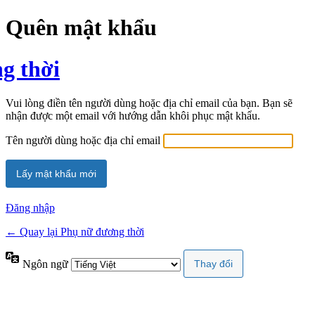
Quên mật khẩu
g thời
Vui lòng điền tên người dùng hoặc địa chỉ email của bạn. Bạn sẽ
nhận được một email với hướng dẫn khôi phục mật khẩu.
Tên người dùng hoặc địa chỉ email
Đăng nhập
← Quay lại Phụ nữ đương thời
Ngôn ngữ