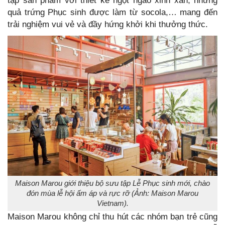
tập sản phẩm với thiết kế ngọt ngào xinh xắn, những
quả trứng Phục sinh được làm từ socola,… mang đến
trải nghiệm vui vẻ và đầy hứng khởi khi thưởng thức.
Maison Marou giới thiệu bộ sưu tập Lễ Phục sinh mới, chào
đón mùa lễ hội ấm áp và rực rỡ (Ảnh: Maison Marou
Vietnam).
Maison Marou không chỉ thu hút các nhóm bạn trẻ cũng