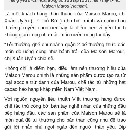
hàng yêu thích nhất trong bộ sưu tập (BST) năm nay (Ảnh:
Maison Marou Vietnam).
Là một khách hàng thân thuộc của Maison Marou, chị
Xuân Uyên (TP Thủ Đức) cho biết mình và nhóm bạn
thường xuyên chọn nơi này là điểm hẹn vì yêu thích
không gian cũng như các món nước uống tại đây.
“Tôi thường ghé chi nhánh quận 2 để thưởng thức các
món đồ uống cũng như bánh trái của Maison Marou”,
chị Xuân Uyên chia sẻ.
Không chỉ là điểm hẹn, điều làm nên thương hiệu của
Maison Marou chính là những sản phẩm được tạo ra từ
loại socola trứ danh của Marou, chế tác từ những hạt
cacao hảo hạng khắp miền Nam Việt Nam.
Với nguồn nguyên liệu thuần Việt thượng hạng được
chế tác thủ công bởi bàn tay nghệ nhân của những đầu
bếp hàng đầu, các sản phẩm của Maison Marou sẽ là
món quà để tự thưởng cho bản thân cũng như để trao
gửi lời nhắn nhủ ngọt ngào đến người thân yêu. Dịp