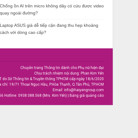
Chống ồn AI trên micro không dây có cứu được video
quay ngoài đường?
Laptop ASUS giá dễ tiếp cận đang thu hẹp khoảng
cách với dòng cao cấp?
Chuyên trang Thông tin dành cho Phụ nữ hiện đại
Chịu trách nhiệm nội dung: Phan Kim Yến
T do Sở Thông tin & Truyền thông TPHCM cấp ngày 18/6/2020
a chỉ: 19/71 Thoại Ngọc Hầu, P.Hòa Thạnh, Q.Tân Phú, TP.HCM
Email:
info@haiyengroup.com
56
Hotline:
0938.088.568 (Mrs. Kim Yến)
|
Bảng giá quảng cáo