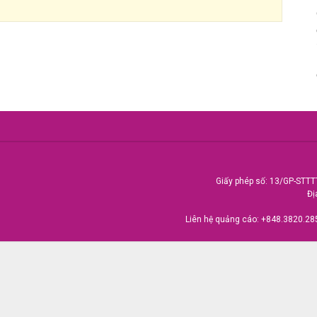
Giấy phép số: 13/GP-STTT
Đị
Liên hệ quảng cáo:
+848.3820.28