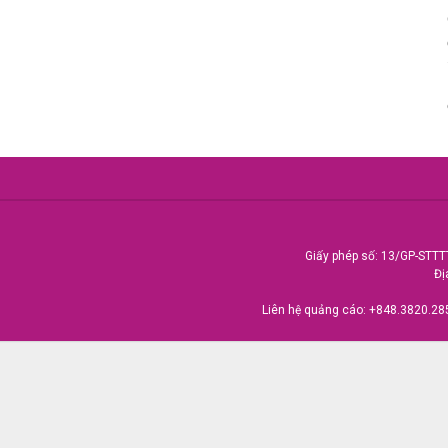
Giấy phép số: 13/GP-STTT
Đị
Liên hệ quảng cáo:
+848.3820.28