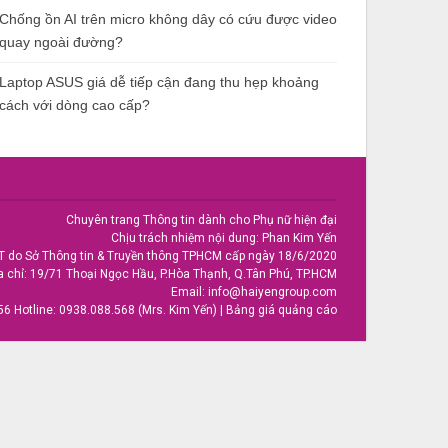
Chống ồn AI trên micro không dây có cứu được video
quay ngoài đường?
Laptop ASUS giá dễ tiếp cận đang thu hẹp khoảng
cách với dòng cao cấp?
Chuyên trang Thông tin dành cho Phụ nữ hiện đại
Chịu trách nhiệm nội dung: Phan Kim Yến
T do Sở Thông tin & Truyền thông TPHCM cấp ngày 18/6/2020
a chỉ: 19/71 Thoại Ngọc Hầu, P.Hòa Thạnh, Q.Tân Phú, TP.HCM
Email:
info@haiyengroup.com
56
Hotline:
0938.088.568 (Mrs. Kim Yến)
|
Bảng giá quảng cáo