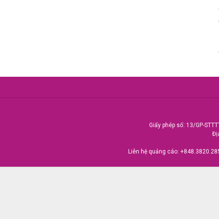
Giấy phép số: 13/GP-STTT
Đị
Liên hệ quảng cáo:
+848.3820.28