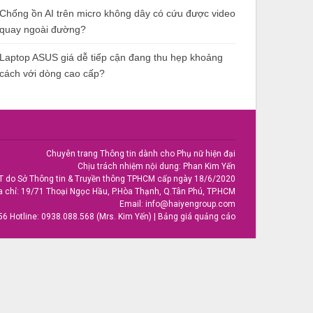
Chống ồn AI trên micro không dây có cứu được video
quay ngoài đường?
Laptop ASUS giá dễ tiếp cận đang thu hẹp khoảng
cách với dòng cao cấp?
Chuyên trang Thông tin dành cho Phụ nữ hiện đại
Chịu trách nhiệm nội dung: Phan Kim Yến
T do Sở Thông tin & Truyền thông TPHCM cấp ngày 18/6/2020
a chỉ: 19/71 Thoại Ngọc Hầu, P.Hòa Thạnh, Q.Tân Phú, TP.HCM
Email:
info@haiyengroup.com
56
Hotline:
0938.088.568 (Mrs. Kim Yến)
|
Bảng giá quảng cáo