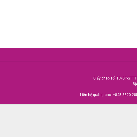
Giấy phép số: 13/GP-STTT
Đị
Liên hệ quảng cáo:
+848.3820.28