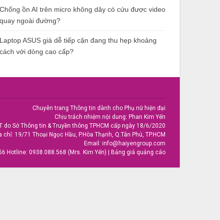
Chống ồn AI trên micro không dây có cứu được video
quay ngoài đường?
Laptop ASUS giá dễ tiếp cận đang thu hẹp khoảng
cách với dòng cao cấp?
Chuyên trang Thông tin dành cho Phụ nữ hiện đại
Chịu trách nhiệm nội dung: Phan Kim Yến
T do Sở Thông tin & Truyền thông TPHCM cấp ngày 18/6/2020
a chỉ: 19/71 Thoại Ngọc Hầu, P.Hòa Thạnh, Q.Tân Phú, TP.HCM
Email:
info@haiyengroup.com
56
Hotline:
0938.088.568 (Mrs. Kim Yến)
|
Bảng giá quảng cáo