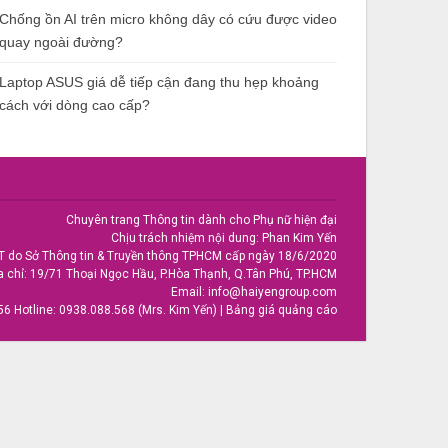
Chống ồn AI trên micro không dây có cứu được video
quay ngoài đường?
Laptop ASUS giá dễ tiếp cận đang thu hẹp khoảng
cách với dòng cao cấp?
Chuyên trang Thông tin dành cho Phụ nữ hiện đại
Chịu trách nhiệm nội dung: Phan Kim Yến
T do Sở Thông tin & Truyền thông TPHCM cấp ngày 18/6/2020
a chỉ: 19/71 Thoại Ngọc Hầu, P.Hòa Thạnh, Q.Tân Phú, TP.HCM
Email:
info@haiyengroup.com
56
Hotline:
0938.088.568 (Mrs. Kim Yến)
|
Bảng giá quảng cáo