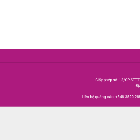
Giấy phép số: 13/GP-STTT
Đị
Liên hệ quảng cáo:
+848.3820.28