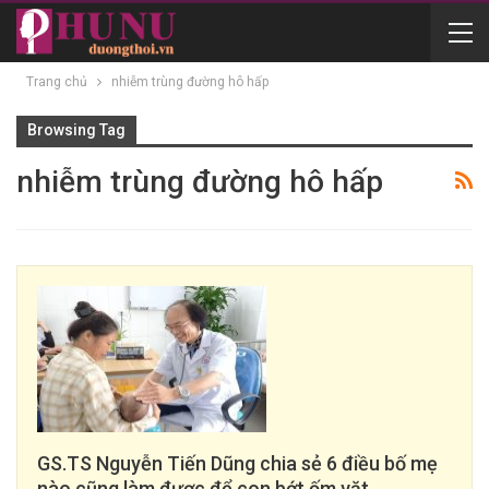
Trang chủ
nhiễm trùng đường hô hấp
Browsing Tag
nhiễm trùng đường hô hấp
GS.TS Nguyễn Tiến Dũng chia sẻ 6 điều bố mẹ
nào cũng làm được để con bớt ốm vặt