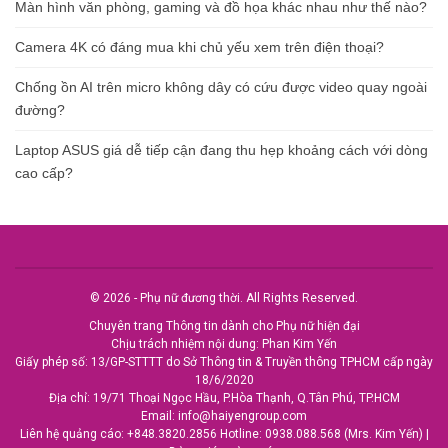
Màn hình văn phòng, gaming và đồ họa khác nhau như thế nào?
Camera 4K có đáng mua khi chủ yếu xem trên điện thoại?
Chống ồn AI trên micro không dây có cứu được video quay ngoài
đường?
Laptop ASUS giá dễ tiếp cận đang thu hẹp khoảng cách với dòng
cao cấp?
© 2026 - Phụ nữ đương thời. All Rights Reserved.
Chuyên trang Thông tin dành cho Phụ nữ hiện đại
Chịu trách nhiệm nội dung: Phan Kim Yến
Giấy phép số: 13/GP-STTTT do Sở Thông tin & Truyền thông TPHCM cấp ngày
18/6/2020
Địa chỉ: 19/71 Thoại Ngọc Hầu, P.Hòa Thạnh, Q.Tân Phú, TP.HCM
Email:
info@haiyengroup.com
Liên hệ quảng cáo:
+848.3820.2856
Hotline:
0938.088.568 (Mrs. Kim Yến)
|