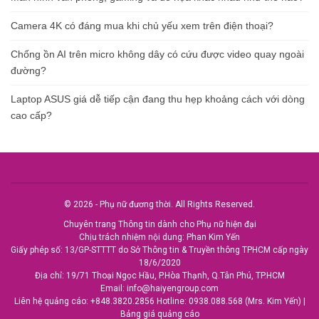
Camera 4K có đáng mua khi chủ yếu xem trên điện thoại?
Chống ồn AI trên micro không dây có cứu được video quay ngoài
đường?
Laptop ASUS giá dễ tiếp cận đang thu hẹp khoảng cách với dòng
cao cấp?
© 2026 - Phụ nữ đương thời. All Rights Reserved.
Chuyên trang Thông tin dành cho Phụ nữ hiện đại
Chịu trách nhiệm nội dung: Phan Kim Yến
Giấy phép số: 13/GP-STTTT do Sở Thông tin & Truyền thông TPHCM cấp ngày
18/6/2020
Địa chỉ: 19/71 Thoại Ngọc Hầu, P.Hòa Thạnh, Q.Tân Phú, TP.HCM
Email:
info@haiyengroup.com
Liên hệ quảng cáo:
+848.3820.2856
Hotline:
0938.088.568 (Mrs. Kim Yến)
|
Bảng giá quảng cáo