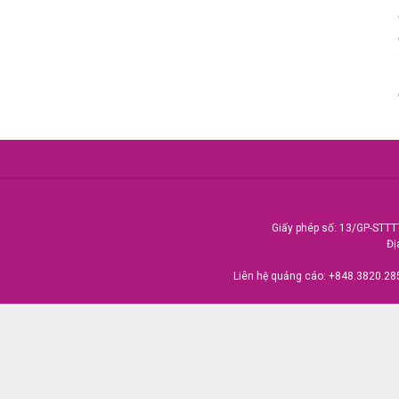
Giấy phép số: 13/GP-STTT
Đị
Liên hệ quảng cáo:
+848.3820.28