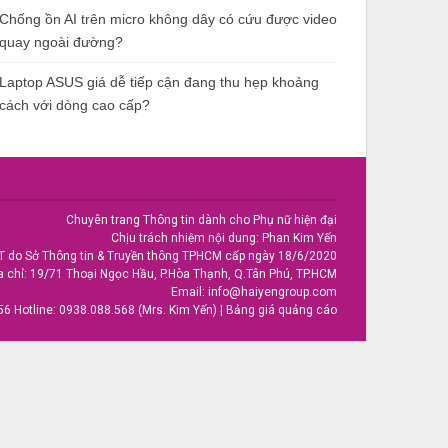
Chống ồn AI trên micro không dây có cứu được video
quay ngoài đường?
Laptop ASUS giá dễ tiếp cận đang thu hẹp khoảng
cách với dòng cao cấp?
Chuyên trang Thông tin dành cho Phụ nữ hiện đại
Chịu trách nhiệm nội dung: Phan Kim Yến
T do Sở Thông tin & Truyền thông TPHCM cấp ngày 18/6/2020
a chỉ: 19/71 Thoại Ngọc Hầu, P.Hòa Thạnh, Q.Tân Phú, TP.HCM
Email:
info@haiyengroup.com
56
Hotline:
0938.088.568 (Mrs. Kim Yến)
|
Bảng giá quảng cáo