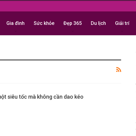
Gia đình
Sức khỏe
Đẹp 365
Du lịch
Giải trí
ột siêu tốc mà không cần dao kéo