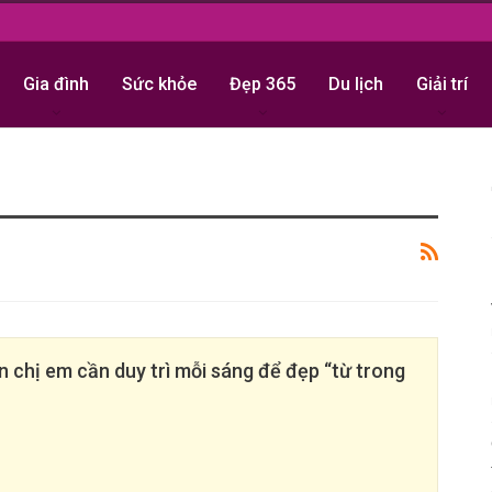
Gia đình
Sức khỏe
Đẹp 365
Du lịch
Giải trí
n chị em cần duy trì mỗi sáng để đẹp “từ trong