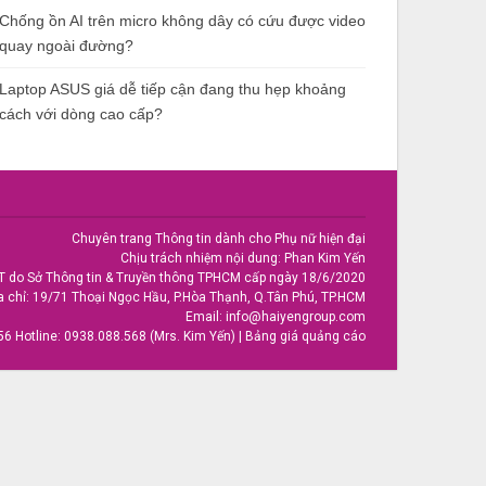
Chống ồn AI trên micro không dây có cứu được video
quay ngoài đường?
Laptop ASUS giá dễ tiếp cận đang thu hẹp khoảng
cách với dòng cao cấp?
Chuyên trang Thông tin dành cho Phụ nữ hiện đại
Chịu trách nhiệm nội dung: Phan Kim Yến
T do Sở Thông tin & Truyền thông TPHCM cấp ngày 18/6/2020
a chỉ: 19/71 Thoại Ngọc Hầu, P.Hòa Thạnh, Q.Tân Phú, TP.HCM
Email:
info@haiyengroup.com
56
Hotline:
0938.088.568 (Mrs. Kim Yến)
|
Bảng giá quảng cáo