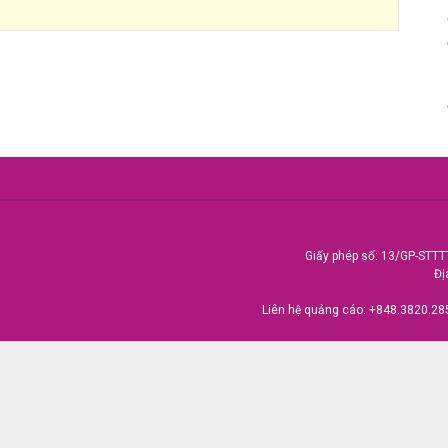
Giấy phép số: 13/GP-STTT
Đị
Liên hệ quảng cáo:
+848.3820.28