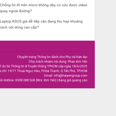
Chống ồn AI trên micro không dây có cứu được video
quay ngoài đường?
Laptop ASUS giá dễ tiếp cận đang thu hẹp khoảng
cách với dòng cao cấp?
Chuyên trang Thông tin dành cho Phụ nữ hiện đại
Chịu trách nhiệm nội dung: Phan Kim Yến
T do Sở Thông tin & Truyền thông TPHCM cấp ngày 18/6/2020
a chỉ: 19/71 Thoại Ngọc Hầu, P.Hòa Thạnh, Q.Tân Phú, TP.HCM
Email:
info@haiyengroup.com
56
Hotline:
0938.088.568 (Mrs. Kim Yến)
|
Bảng giá quảng cáo