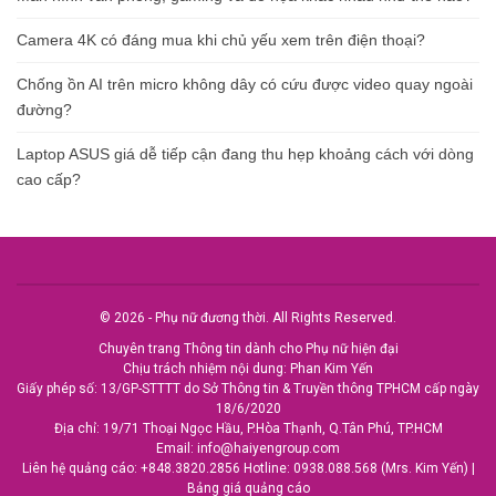
Camera 4K có đáng mua khi chủ yếu xem trên điện thoại?
Chống ồn AI trên micro không dây có cứu được video quay ngoài
đường?
Laptop ASUS giá dễ tiếp cận đang thu hẹp khoảng cách với dòng
cao cấp?
© 2026 - Phụ nữ đương thời. All Rights Reserved.
Chuyên trang Thông tin dành cho Phụ nữ hiện đại
Chịu trách nhiệm nội dung: Phan Kim Yến
Giấy phép số: 13/GP-STTTT do Sở Thông tin & Truyền thông TPHCM cấp ngày
18/6/2020
Địa chỉ: 19/71 Thoại Ngọc Hầu, P.Hòa Thạnh, Q.Tân Phú, TP.HCM
Email:
info@haiyengroup.com
Liên hệ quảng cáo:
+848.3820.2856
Hotline:
0938.088.568 (Mrs. Kim Yến)
|
Bảng giá quảng cáo