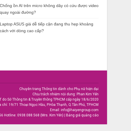
Chống ồn AI trên micro không dây có cứu được video
quay ngoài đường?
Laptop ASUS giá dễ tiếp cận đang thu hẹp khoảng
cách với dòng cao cấp?
Chuyên trang Thông tin dành cho Phụ nữ hiện đại
Chịu trách nhiệm nội dung: Phan Kim Yến
T do Sở Thông tin & Truyền thông TPHCM cấp ngày 18/6/2020
a chỉ: 19/71 Thoại Ngọc Hầu, P.Hòa Thạnh, Q.Tân Phú, TP.HCM
Email:
info@haiyengroup.com
56
Hotline:
0938.088.568 (Mrs. Kim Yến)
|
Bảng giá quảng cáo