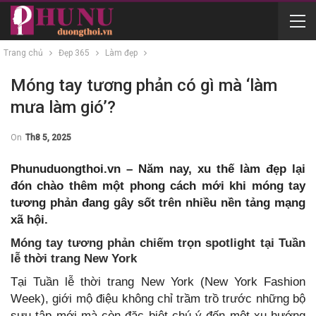
Trang chủ
Đẹp 365
Làm đẹp
Móng tay tương phản có gì mà ‘làm
mưa làm gió’?
On
Th8 5, 2025
Phunuduongthoi.vn – Năm nay, xu thế làm đẹp lại
đón chào thêm một phong cách mới khi móng tay
tương phản đang gây sốt trên nhiều nền tảng mạng
xã hội.
Móng tay tương phản chiếm trọn spotlight tại Tuần
lễ thời trang New York
Tại Tuần lễ thời trang New York (New York Fashion
Week), giới mộ điệu không chỉ trầm trồ trước những bộ
sưu tập mới mà còn đặc biệt chú ý đến một xu hướng