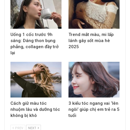
Uống 1 cốc trước 9h
Trend mắt màu, mi lấp
sáng: Dáng thon bụng
lánh gây sốt mùa hè
phẳng, collagen đầy trở
2025
lại
Cách giữ màu tóc
3 kiểu tóc ngang vai ‘lên
nhuộm lâu và dưỡng tóc
ngôi’ giúp chị em trẻ ra 5
không bị khô
tuổi
PREV
NEXT