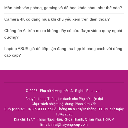
Màn hình văn phòng, gaming và đồ họa khác nhau như thế nào?
Camera 4K có đáng mua khi chủ yếu xem trên điện thoại?
Chống ồn AI trên micro không dây có cứu được video quay ngoài
đường?
Laptop ASUS giá dễ tiếp cận đang thu hẹp khoảng cách với dòng
cao cấp?
© 2026 - Phụ nữ đương thời. All Rights Reserved.
Chuyên trang Thông tin dành cho Phụ nữ hiện đại
Chịu trách nhiệm nội dung: Phan Kim Yến
Giấy phép số: 13/GP-STTTT do Sở Thông tin & Truyền thông TPHCM cấp ngày
18/6/2020
Địa chỉ: 19/71 Thoại Ngọc Hầu, P.Hòa Thạnh, Q.Tân Phú, TP.HCM
Email:
info@haiyengroup.com