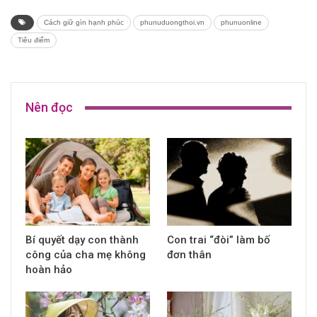
Cách giữ gìn hạnh phúc
phunuduongthoi.vn
phunuonline
Tiêu điểm
Nên đọc
Bí quyết dạy con thành
Con trai “đòi” làm bố
công của cha mẹ không
đơn thân
hoàn hảo