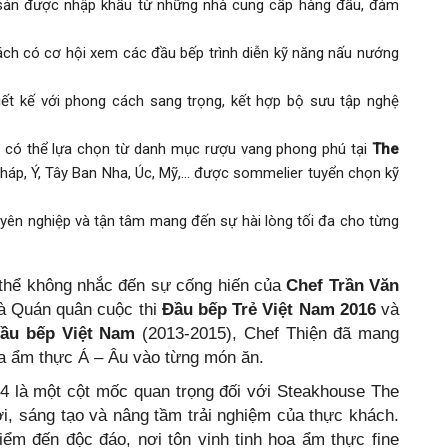
ải sản được nhập khẩu từ những nhà cung cấp hàng đầu, đảm
ách có cơ hội xem các đầu bếp trình diễn kỹ năng nấu nướng
iết kế với phong cách sang trọng, kết hợp bộ sưu tập nghệ
h có thể lựa chọn từ danh mục rượu vang phong phú tại
The
 Pháp, Ý, Tây Ban Nha, Úc, Mỹ,… được sommelier tuyển chọn kỹ
uyên nghiệp và tận tâm mang đến sự hài lòng tối đa cho từng
thể không nhắc đến sự cống hiến của
Chef Trần Văn
Là Quán quân cuộc thi
Đầu bếp Trẻ Việt Nam 2016
và
Đầu bếp Việt Nam
(2013-2015), Chef Thiện đã mang
oa ẩm thực Á – Âu vào từng món ăn.
4 là một cột mốc quan trọng đối với Steakhouse The
mới, sáng tạo và nâng tầm trải nghiệm của thực khách.
iểm đến độc đáo, nơi tôn vinh tinh hoa ẩm thực fine