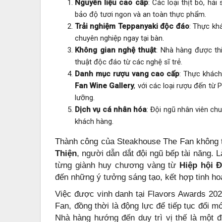
Nguyên liệu cao cấp
: Các loại thịt bò, h
bảo độ tươi ngon và an toàn thực phẩm.
Trải nghiệm Teppanyaki độc đáo
: Thực kh
chuyên nghiệp ngay tại bàn.
Không gian nghệ thuật
: Nhà hàng được th
thuật độc đáo từ các nghệ sĩ trẻ.
Danh mục rượu vang cao cấp
: Thực khác
Fan Wine Gallery
, với các loại rượu đến từ
lưỡng.
Dịch vụ cá nhân hóa
: Đội ngũ nhân viên ch
khách hàng.
Thành công của Steakhouse The Fan không 
Thiện
, người dẫn dắt đội ngũ bếp tài năng. 
từng giành huy chương vàng từ
Hiệp hội 
đến những ý tưởng sáng tạo, kết hợp tinh h
Việc được vinh danh tại Flavors Awards 202
Fan, đồng thời là động lực để tiếp tục đổi 
Nhà hàng hướng đến duy trì vị thế là một đ