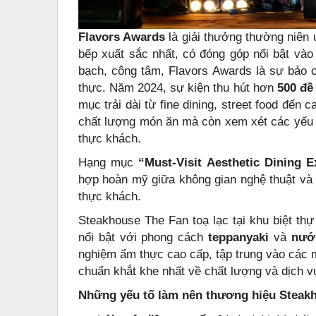
Flavors Awards
là giải thưởng thường niên 
bếp xuất sắc nhất, có đóng góp nổi bật vào
bạch, công tâm, Flavors Awards là sự bảo 
thực. Năm 2024, sự kiện thu hút hơn
500 đề
mục trải dài từ fine dining, street food đến 
chất lượng món ăn mà còn xem xét các yếu tố
thực khách.
Hạng mục
“Must-Visit Aesthetic Dining E
hợp hoàn mỹ giữa không gian nghệ thuật và 
thực khách.
Steakhouse The Fan toạ lạc tại khu biệt th
nổi bật với phong cách
teppanyaki
và
nướn
nghiệm ẩm thực cao cấp, tập trung vào các m
chuẩn khắt khe nhất về chất lượng và dịch v
Những yếu tố làm nên thương hiệu Steak