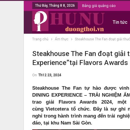
Thứ Bảy, Tháng 8 8, 2026
Bảng giá quảng cáo
Tin tức
Trang chủ
Ẩm thực
Steakhouse The Fan đoạt giải thưở
Steakhouse The Fan đoạt giải t
Experience”tại Flavors Awards
On
Th12 23, 2024
Steakhouse The Fan tự hào được vinh
DINING EXPERIENCE – TRẢI NGHIỆM Ẩ
trao giải Flavors Awards 2024, mộ
cùng Vietcetera tổ chức. Đây là sự gh
nghỉ trong hành trình mang đến trải nghi
đáo, tại khu Nam Sài Gòn.