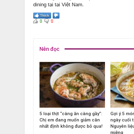
dining tại tại Việt Nam.
Thích
0
0
Nên đọc
5 loại thịt “càng ăn càng gầy”:
Gợi ý 5 mó
Chị em đang muốn giảm cân
ngày cuối t
nhất định không được bỏ qua!
Nguyên liệ
miệng