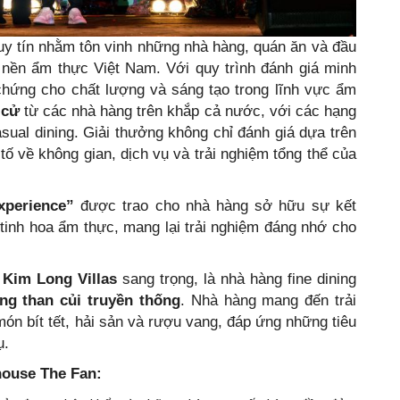
uy tín nhằm tôn vinh những nhà hàng, quán ăn và đầu
 nền ẩm thực Việt Nam. Với quy trình đánh giá minh
chứng cho chất lượng và sáng tạo trong lĩnh vực ẩm
 cử
từ các nhà hàng trên khắp cả nước, với các hạng
casual dining. Giải thưởng không chỉ đánh giá dựa trên
 về không gian, dịch vụ và trải nghiệm tổng thể của
xperience”
được trao cho nhà hàng sở hữu sự kết
tinh hoa ẩm thực, mang lại trải nghiệm đáng nhớ cho
ự
Kim Long Villas
sang trọng, là nhà hàng fine dining
g than củi truyền thống
. Nhà hàng mang đến trải
ón bít tết, hải sản và rượu vang, đáp ứng những tiêu
ụ.
house The Fan: