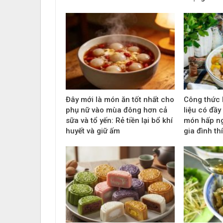
Đây mới là món ăn tốt nhất cho
Công thức 
phụ nữ vào mùa đông hơn cả
liệu có đầ
sữa và tổ yến: Rẻ tiền lại bổ khí
món hấp n
huyết và giữ ấm
gia đình t