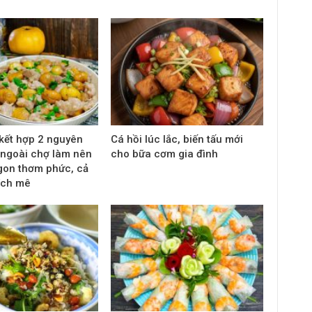
kết hợp 2 nguyên
Cá hồi lúc lắc, biến tấu mới
y ngoài chợ làm nên
cho bữa cơm gia đình
gon thơm phức, cả
hích mê