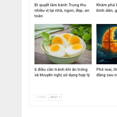
Bí quyết làm bánh Trung thu
Khám phá 
nhiều vị tại nhà, ngon, đẹp, an
bình dân, g
toàn
6 điều cần tránh khi ăn trứng
Phô mai, t
và khuyến nghị sử dụng hợp lý
đằng sau 
PREV
NEXT