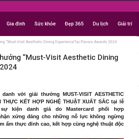
Gia đình
Sức khỏe
Đẹp 365
Du lịch
Giải trí
ng “Must-Visit Aesthetic Dining Experience”tại Flavors Awards 2024
hưởng “Must-Visit Aesthetic Dining
 2024
 danh với giải thưởng MUST-VISIT AESTHETIC
M THỰC KẾT HỢP NGHỆ THUẬT XUẤT SẮC tại lễ
t sự kiện danh giá do Mastercard phối hợp
i nhận xứng đáng cho những nỗ lực không ngừng
ệm ẩm thực đỉnh cao, kết hợp cùng nghệ thuật độc