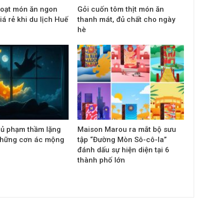
loạt món ăn ngon
Gỏi cuốn tôm thịt món ăn
iá rẻ khi du lịch Huế
thanh mát, đủ chất cho ngày
hè
hủ phạm thầm lặng
Maison Marou ra mắt bộ sưu
những cơn ác mộng
tập “Đường Mòn Sô-cô-la”
đánh dấu sự hiện diện tại 6
thành phố lớn