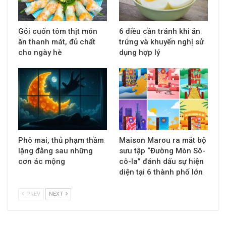
Gỏi cuốn tôm thịt món
6 điều cần tránh khi ăn
ăn thanh mát, đủ chất
trứng và khuyến nghị sử
cho ngày hè
dụng hợp lý
Phô mai, thủ phạm thầm
Maison Marou ra mắt bộ
lặng đằng sau những
sưu tập “Đường Mòn Sô-
cơn ác mộng
cô-la” đánh dấu sự hiện
diện tại 6 thành phố lớn
PREV
NEXT