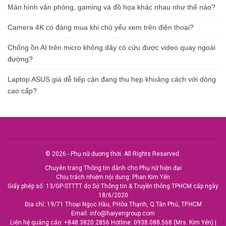
Màn hình văn phòng, gaming và đồ họa khác nhau như thế nào?
Camera 4K có đáng mua khi chủ yếu xem trên điện thoại?
Chống ồn AI trên micro không dây có cứu được video quay ngoài
đường?
Laptop ASUS giá dễ tiếp cận đang thu hẹp khoảng cách với dòng
cao cấp?
© 2026 - Phụ nữ đương thời. All Rights Reserved.
Chuyên trang Thông tin dành cho Phụ nữ hiện đại
Chịu trách nhiệm nội dung: Phan Kim Yến
Giấy phép số: 13/GP-STTTT do Sở Thông tin & Truyền thông TPHCM cấp ngày
18/6/2020
Địa chỉ: 19/71 Thoại Ngọc Hầu, P.Hòa Thạnh, Q.Tân Phú, TP.HCM
Email:
info@haiyengroup.com
Liên hệ quảng cáo:
+848.3820.2856
Hotline:
0938.088.568 (Mrs. Kim Yến)
|