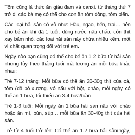
Tôm cũng là thức ăn giàu đạm và canxi, từ tháng thứ 7
trở đi các bà mẹ có thể cho con ăn tôm đồng, tôm biển.
Các loại hải sản có vỏ như: Hàu, ngao, hến, trai… nên
cho bé ăn khi đã 1 tuổi, dùng nước nấu cháo, còn thịt
xay băm nhỏ, các loại hải sản này chứa nhiều kẽm, một
vi chất quan trọng đối với trẻ em.
Ngày nào bạn cũng có thể cho bé ăn 1-2 bữa từ hải sản
nhưng tùy theo tháng tuổi mà lượng ăn mỗi bữa khác
nhau:
Trẻ 7-12 tháng: Mỗi bữa có thể ăn 20-30g thịt của cá,
tôm (đã bỏ xương, vỏ nấu với bột, cháo, mỗi ngày có
thể ăn 1 bữa, tối thiểu ăn 3-4 bữa/tuần.
Trẻ 1-3 tuổi: Mỗi ngày ăn 1 bữa hải sản nấu với cháo
hoặc ăn mì, bún, súp… mỗi bữa ăn 30-40g thịt của hải
sản.
Trẻ từ 4 tuổi trở lên: Có thể ăn 1-2 bữa hải sản/ngày,