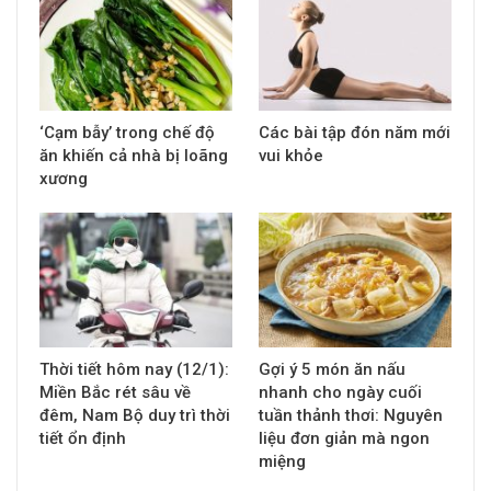
‘Cạm bẫy’ trong chế độ
Các bài tập đón năm mới
ăn khiến cả nhà bị loãng
vui khỏe
xương
Thời tiết hôm nay (12/1):
Gợi ý 5 món ăn nấu
Miền Bắc rét sâu về
nhanh cho ngày cuối
đêm, Nam Bộ duy trì thời
tuần thảnh thơi: Nguyên
tiết ổn định
liệu đơn giản mà ngon
miệng