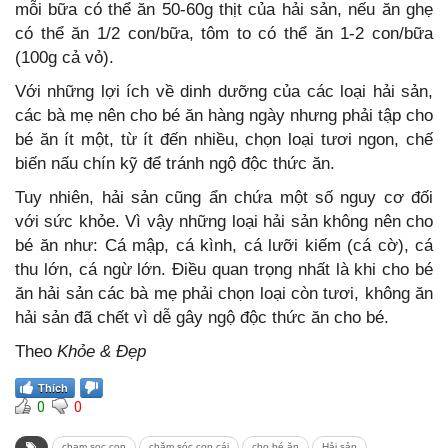
mỗi bữa có thể ăn 50-60g thịt của hải sản, nếu ăn ghẹ
có thể ăn 1/2 con/bữa, tôm to có thể ăn 1-2 con/bữa
(100g cả vỏ).
Với những lợi ích về dinh dưỡng của các loại hải sản,
các bà mẹ nên cho bé ăn hàng ngày nhưng phải tập cho
bé ăn ít một, từ ít đến nhiều, chọn loại tươi ngon, chế
biến nấu chín kỹ để tránh ngộ độc thức ăn.
Tuy nhiên, hải sản cũng ẩn chứa một số nguy cơ đối
với sức khỏe. Vì vậy những loại hải sản không nên cho
bé ăn như: Cá mập, cá kình, cá lưỡi kiếm (cá cờ), cá
thu lớn, cá ngừ lớn. Điều quan trọng nhất là khi cho bé
ăn hải sản các bà mẹ phải chọn loại còn tươi, không ăn
hải sản đã chết vì dễ gây ngộ độc thức ăn cho bé.
Theo
Khỏe & Đẹp
Thích
0
0
cham soc con
chăm sóc con cái
cho bé ăn
Hải sản