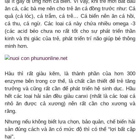
lại ít gây dị ứng hơn cá biển. Vì vậy, khi trẻ mới bắt đầu
ăn cá, các bà mẹ nên cho trẻ ăn cá đồng trước như: Cá
quả (cá lóc), cá trắm, cá trê… Cá biển nên ăn cá hồi,
cá thu, cá ngừ. Các loại cá này chứa nhiều omega -3
(các acid béo chưa no rất tốt cho sự phát triển thần
kinh và thị giác của trẻ, phát triển trí não giúp bé thông
minh hơn.
Hàu thì rất giàu kẽm, là thành phần của hơn 300
enzyme bên trong cơ thể, là chất cần thiết để trẻ tăng
trưởng và cũng rất cần để phát triển hệ sinh dục. Hầu
hết các loại hải sản đều giàu canxi (nhất là các loại cá
nhỏ ăn được cả xương) nên rất cần cho xương và
răng.
Nhưng nếu không biết lựa chọn, bảo quản, chế biến hải
sản đúng cách và ăn có mức độ thì có thể “lợi bất cập
hại”.