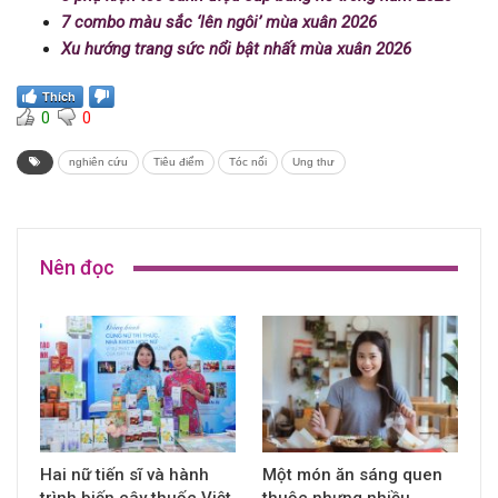
7 combo màu sắc ‘lên ngôi’ mùa xuân 2026
Xu hướng trang sức nổi bật nhất mùa xuân 2026
Thích
0
0
nghiên cứu
Tiêu điểm
Tóc nối
Ung thư
Nên đọc
Hai nữ tiến sĩ và hành
Một món ăn sáng quen