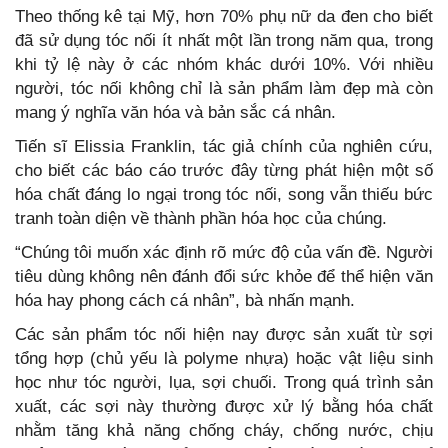
Theo thống kê tại Mỹ, hơn 70% phụ nữ da đen cho biết
đã sử dụng tóc nối ít nhất một lần trong năm qua, trong
khi tỷ lệ này ở các nhóm khác dưới 10%. Với nhiều
người, tóc nối không chỉ là sản phẩm làm đẹp mà còn
mang ý nghĩa văn hóa và bản sắc cá nhân.
Tiến sĩ Elissia Franklin, tác giả chính của nghiên cứu,
cho biết các báo cáo trước đây từng phát hiện một số
hóa chất đáng lo ngại trong tóc nối, song vẫn thiếu bức
tranh toàn diện về thành phần hóa học của chúng.
“Chúng tôi muốn xác định rõ mức độ của vấn đề. Người
tiêu dùng không nên đánh đổi sức khỏe để thể hiện văn
hóa hay phong cách cá nhân”, bà nhấn mạnh.
Các sản phẩm tóc nối hiện nay được sản xuất từ sợi
tổng hợp (chủ yếu là polyme nhựa) hoặc vật liệu sinh
học như tóc người, lụa, sợi chuối. Trong quá trình sản
xuất, các sợi này thường được xử lý bằng hóa chất
nhằm tăng khả năng chống cháy, chống nước, chịu