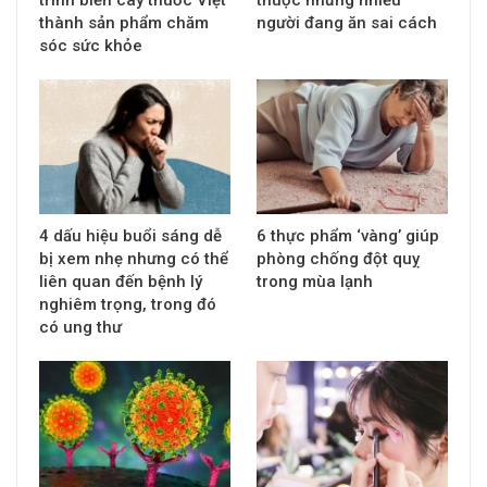
trình biến cây thuốc Việt
thuộc nhưng nhiều
thành sản phẩm chăm
người đang ăn sai cách
sóc sức khỏe
4 dấu hiệu buổi sáng dễ
6 thực phẩm ‘vàng’ giúp
bị xem nhẹ nhưng có thể
phòng chống đột quỵ
liên quan đến bệnh lý
trong mùa lạnh
nghiêm trọng, trong đó
có ung thư