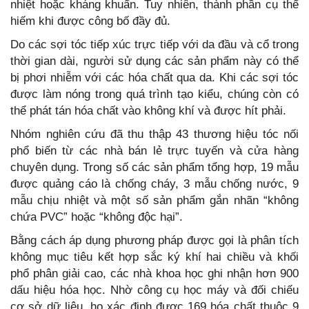
nhiệt hoặc kháng khuẩn. Tuy nhiên, thành phần cụ thể
hiếm khi được công bố đầy đủ.
Do các sợi tóc tiếp xúc trực tiếp với da đầu và cổ trong
thời gian dài, người sử dụng các sản phẩm này có thể
bị phơi nhiễm với các hóa chất qua da. Khi các sợi tóc
được làm nóng trong quá trình tạo kiểu, chúng còn có
thể phát tán hóa chất vào không khí và được hít phải.
Nhóm nghiên cứu đã thu thập 43 thương hiệu tóc nối
phổ biến từ các nhà bán lẻ trực tuyến và cửa hàng
chuyên dụng. Trong số các sản phẩm tổng hợp, 19 mẫu
được quảng cáo là chống cháy, 3 mẫu chống nước, 9
mẫu chịu nhiệt và một số sản phẩm gắn nhãn “không
chứa PVC” hoặc “không độc hại”.
Bằng cách áp dụng phương pháp được gọi là phân tích
không mục tiêu kết hợp sắc ký khí hai chiều và khối
phổ phân giải cao, các nhà khoa học ghi nhận hơn 900
dấu hiệu hóa học. Nhờ công cụ học máy và đối chiếu
cơ sở dữ liệu, họ xác định được 169 hóa chất thuộc 9