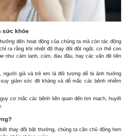
n sức khỏe
h hưởng đến hoạt động của chúng ta mà còn tác động
hỉ ra rằng khi nhiệt độ thay đổi đột ngột, cơ thể con
ỏe như cảm lạnh, cúm, đau đầu, hay các vấn đề liên
, người già và trẻ em là đối tượng dễ bị ảnh hưởng
 bị suy giảm sức đề kháng và dễ mắc các bệnh nhiễm
nguy cơ mắc các bệnh liên quan đến tim mạch, huyết
.
ường?
iết thay đổi bất thường, chúng ta cần chủ động hơn