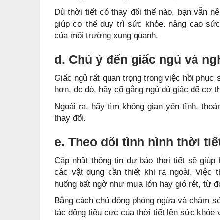
Dù thời tiết có thay đổi thế nào, bạn vẫn n
giúp cơ thể duy trì sức khỏe, nâng cao sức
của môi trường xung quanh.
d. Chú ý đến giấc ngủ và ng
Giấc ngủ rất quan trọng trong việc hồi phục s
hơn, do đó, hãy cố gắng ngủ đủ giấc để cơ th
Ngoài ra, hãy tìm không gian yên tĩnh, thoá
thay đổi.
e. Theo dõi tình hình thời tiế
Cập nhật thông tin dự báo thời tiết sẽ giúp
các vật dụng cần thiết khi ra ngoài. Việc t
huống bất ngờ như mưa lớn hay gió rét, từ 
Bằng cách chủ động phòng ngừa và chăm sóc 
tác động tiêu cực của thời tiết lên sức khỏe