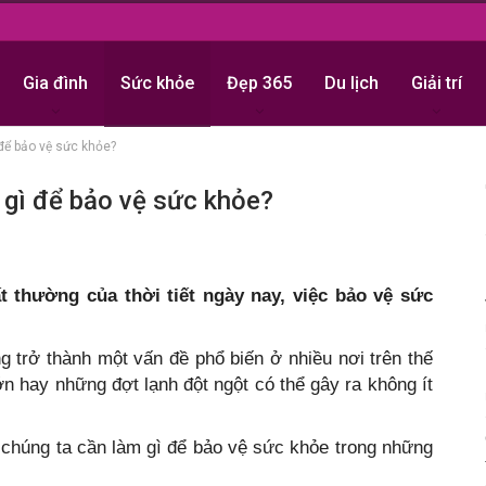
Gia đình
Sức khỏe
Đẹp 365
Du lịch
Giải trí
ì để bảo vệ sức khỏe?
m gì để bảo vệ sức khỏe?
t thường của thời tiết ngày nay, việc bảo vệ sức
ng trở thành một vấn đề phổ biến ở nhiều nơi trên thế
ớn hay những đợt lạnh đột ngột có thể gây ra không ít
 chúng ta cần làm gì để bảo vệ sức khỏe trong những