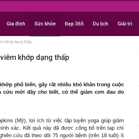
Gia đình
Sức khỏe
Đẹp 365
Du lịch
Giải trí
iêm khớp dạng thấp
 viêm khớp dạng thấp
hớp phổ biến, gây rất nhiều khó khăn trong cuộc
 cứu mới đây cho biết, có thể giảm cơn đau do
ins (Mỹ), lợi ích từ việc tập luyện yoga giúp giảm
ính xác. Kết quả này đã được công bố trên tạp chí
hiên cứu đã theo dõi 75 người bệnh (trên 18 tuổi) ít