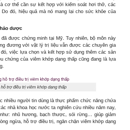
à cơ thể cần sự kết hợp với kiểm soát hơi thở, các
n… Do đó, hiệu quả mà nó mang lại cho sức khỏe của
thảo dược
 đã được chứng minh tại Mỹ. Tuy nhiên, bộ môn này
ơng đương với vật lý trị liệu vẫn được các chuyên gia
đó, việc lựa chọn và kết hợp sử dụng thêm các sản
iệu chứng của viêm khớp dạng thấp cũng đang là lựa
g.
hỗ trợ điều trị viêm khớp dạng thấp
c nhiều người tin dùng là thực phẩm chức năng chứa
các nhà khoa học nước ta nghiên cứu nhiều năm nay,
 như: nhũ hương, bạch thược, sói rừng… giúp giảm
òng ngừa, hỗ trợ điều trị, ngăn chặn viêm khớp dạng