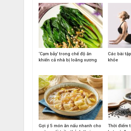
‘Cạm bẫy’ trong chế độ ăn
Các bài tậ
khiến cả nhà bị loãng xương
khỏe
Gợi ý 5 món ăn nấu nhanh cho
Thời điểm 