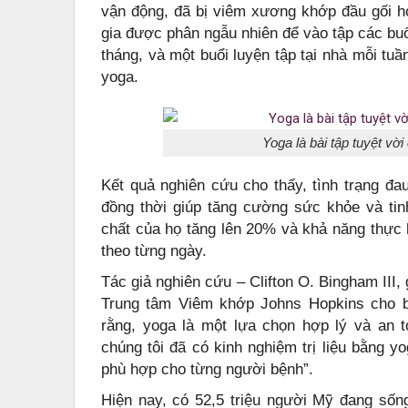
vận động, đã bị viêm xương khớp đầu gối 
gia được phân ngẫu nhiên để vào tập các buổ
tháng, và một buổi luyện tập tại nhà mỗi tu
yoga.
Yoga là bài tập tuyệt vờ
Kết quả nghiên cứu cho thấy, tình trạng đ
đồng thời giúp tăng cường sức khỏe và tin
chất của họ tăng lên 20% và khả năng thực h
theo từng ngày.
Tác giả nghiên cứu – Clifton O. Bingham III
Trung tâm Viêm khớp Johns Hopkins cho b
rằng, yoga là một lựa chọn hợp lý và an 
chúng tôi đã có kinh nghiệm trị liệu bằng y
phù hợp cho từng người bệnh”.
Hiện nay, có 52,5 triệu người Mỹ đang số