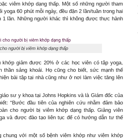
hoặc viêm khớp dạng thấp. Một số những người tham
i yoga 60 phút mỗi ngày, đều đặn 2 lần/tuần trong hai
ần 1 lần. Những người khác thì không được thực hành
i cho người bị viêm khớp dạng thấp
au khớp giảm được 20% ở các học viên có tập yoga,
h thần sảng khoái. Họ cũng cho biết, sức mạnh thể
iện bài tập tại nhà cũng như ở nơi làm việc tăng lên
, giáo sư y khoa tại Johns Hopkins và là Giám đốc của
iết: “Bước đầu tiên của nghiên cứu nhằm đảm bảo
toàn cho người bị viêm khớp dạng thấp. Giảng viên
oga và được đào tạo liên tục để có hướng dẫn tư thế
ng chung với một số bệnh viêm khớp như viêm khớp