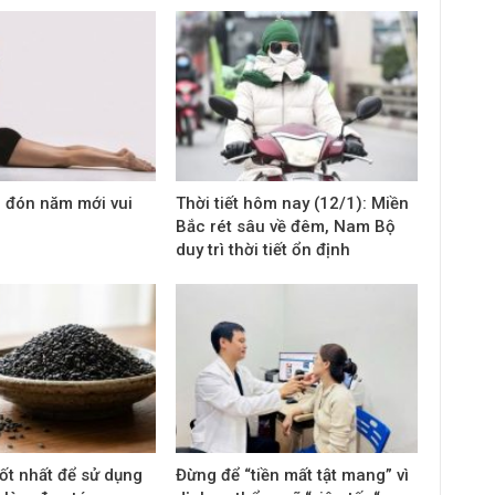
p đón năm mới vui
Thời tiết hôm nay (12/1): Miền
Bắc rét sâu về đêm, Nam Bộ
duy trì thời tiết ổn định
tốt nhất để sử dụng
Đừng để “tiền mất tật mang” vì