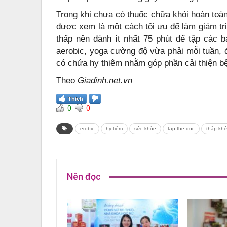
Trong khi chưa có thuốc chữa khỏi hoàn toà
được xem là một cách tối ưu để làm giảm t
thấp nên dành ít nhất 75 phút để tập các 
aerobic, yoga cường độ vừa phải mỗi tuần,
có chứa hy thiêm nhằm góp phần cải thiện b
Theo
Giadinh.net.vn
Thích
0
0
erobic
hy tiêm
sức khỏe
tap the duc
thấp kh
Nên đọc