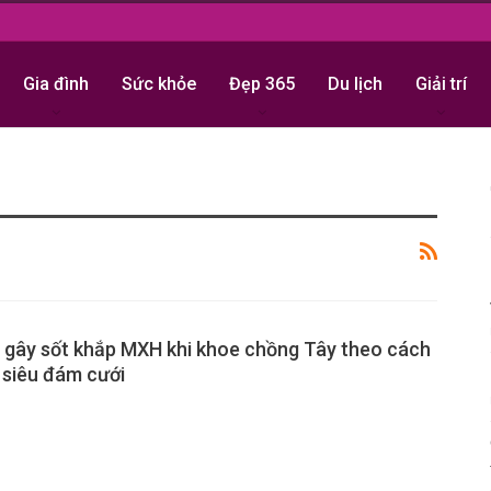
Gia đình
Sức khỏe
Đẹp 365
Du lịch
Giải trí
 gây sốt khắp MXH khi khoe chồng Tây theo cách
 siêu đám cưới