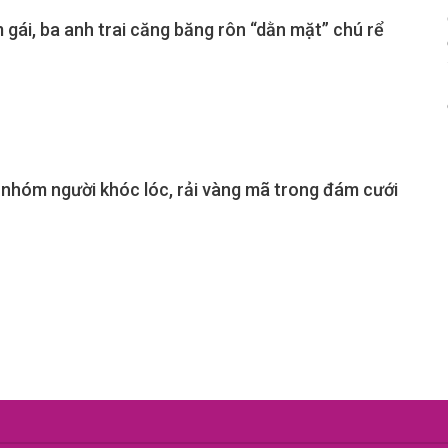
gái, ba anh trai căng băng rôn “dằn mặt” chú rể
 nhóm người khóc lóc, rải vàng mã trong đám cưới