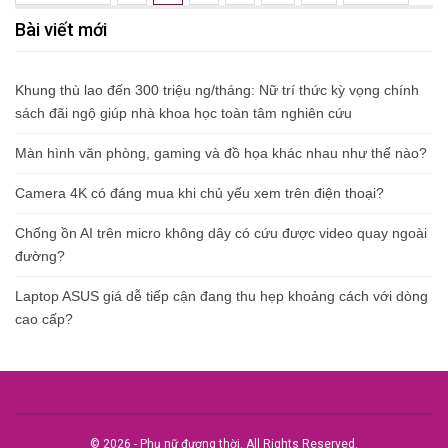
Bài viết mới
Khung thù lao đến 300 triệu ng/tháng: Nữ trí thức kỳ vọng chính
sách đãi ngộ giúp nhà khoa học toàn tâm nghiên cứu
Màn hình văn phòng, gaming và đồ họa khác nhau như thế nào?
Camera 4K có đáng mua khi chủ yếu xem trên điện thoại?
Chống ồn AI trên micro không dây có cứu được video quay ngoài
đường?
Laptop ASUS giá dễ tiếp cận đang thu hẹp khoảng cách với dòng
cao cấp?
© 2026 - Phụ nữ đương thời. All Rights Reserved.