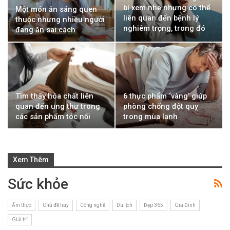
bị xem nhẹ nhưng có thể
Một món ăn sáng quen
liên quan đến bệnh lý
thuộc nhưng nhiều người
nghiêm trọng, trong đó
đang ăn sai cách
có ung thư
Tìm thấy hóa chất liên
6 thực phẩm ‘vàng’ giúp
quan đến ung thư trong
phòng chống đột quỵ
các sản phẩm tóc nối
trong mùa lạnh
Xem Thêm
Sức khỏe
Ẩm thực
Chủ đề hay
Công nghệ
Du lịch
Đẹp 365
Gia Đình
Giải trí