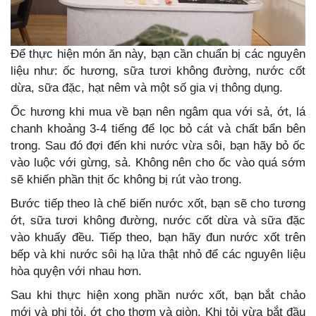
Để thực hiện món ăn này, bạn cần chuẩn bị các nguyên
liệu như: ốc hương, sữa tươi không đường, nước cốt
dừa, sữa đặc, hạt nêm và một số gia vị thông dụng.
Ốc hương khi mua về bạn nên ngâm qua với sả, ớt, lá
chanh khoảng 3-4 tiếng để lọc bỏ cát và chất bẩn bên
trong. Sau đó đợi đến khi nước vừa sôi, bạn hãy bỏ ốc
vào luộc với gừng, sả. Không nên cho ốc vào quá sớm
sẽ khiến phần thịt ốc không bị rút vào trong.
Bước tiếp theo là chế biến nước xốt, bạn sẽ cho tương
ớt, sữa tươi không đường, nước cốt dừa và sữa đặc
vào khuấy đều. Tiếp theo, bạn hãy đun nước xốt trên
bếp và khi nước sôi hạ lửa thật nhỏ để các nguyên liệu
hòa quyện với nhau hơn.
Sau khi thực hiện xong phần nước xốt, bạn bắt chảo
mới và phi tỏi, ớt cho thơm và giòn. Khi tỏi vừa bắt đầu