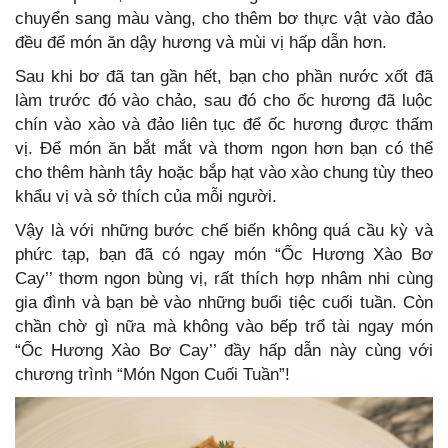
chuyển sang màu vàng, cho thêm bơ thực vật vào đảo
đều để món ăn dậy hương và mùi vị hấp dẫn hơn.
Sau khi bơ đã tan gần hết, bạn cho phần nước xốt đã
làm trước đó vào chảo, sau đó cho ốc hương đã luộc
chín vào xào và đảo liên tục để ốc hương được thấm
vị. Để món ăn bắt mắt và thơm ngon hơn bạn có thể
cho thêm hành tây hoặc bắp hạt vào xào chung tùy theo
khẩu vị và sở thích của mỗi người.
Vậy là với những bước chế biến không quá cầu kỳ và
phức tạp, bạn đã có ngay món “Ốc Hương Xào Bơ
Cay’’ thơm ngon bùng vị, rất thích hợp nhâm nhi cùng
gia đình và bạn bè vào những buổi tiệc cuối tuần. Còn
chần chờ gì nữa mà không vào bếp trổ tài ngay món
“Ốc Hương Xào Bơ Cay’’ đầy hấp dẫn này cùng với
chương trình “Món Ngon Cuối Tuần”!