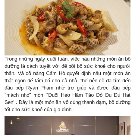
Trong những ngày cuối tuần, việc nấu những món ăn bổ
dưỡng là cách tuyệt vời để bồi bổ sức khoẻ cho người
thân. Và cô nàng Cẩm Hò quyết định nấu một món ăn
thật ngon để tẩm bổ cho cả nhà, thế nên cô đã tìm đến
đầu bếp Ryan Phạm nhờ trợ giúp và được đầu bếp
“mách nhỏ” món ‘‘Đuôi Heo Hầm Táo Đỏ Đu Đủ Hạt
Sen’’. Đây là một món ăn vô cùng thanh đạm, bổ dưỡng
tốt cho sức khoẻ của gia đình.