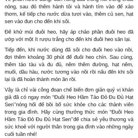
nóng, sau đó thêm hành tỏi và hành tím vào để xào
thơm, kế tiếp cho nước dừa tươi vào, thêm củ sen, hạt
sen vào đun cho đến khi sôi.
Để khử mùi đuôi heo, hãy áp chảo phần đuôi heo đã
ướp với một ít rượu trắng cho đến khi đuôi heo săn lại.
Tiếp đến, khi nước dùng đã sôi cho đuôi heo vào nồi,
đợi thêm khoảng 30 phút để đuôi heo chín. Sau cùng,
thêm táo tàu và đu đủ, nêm thêm đường, hạt nêm,
muối, dầu hàu, nước tương vào nồi rồi nấu đến khi sôi
lại là đã hoàn thành món ăn rồi.
Vậy là chỉ vài công đoạn chế biến đơn giản quý vị khán
giả đã có ngay món “Đuôi Heo Hầm Táo Đỏ Đu Đủ Hạt
Sen’’nóng hổi để bồi bổ sức khỏe cho các thành viên
trong gia đình. Hãy cùng thưởng thức món “Đuôi Heo
Hầm Táo Đỏ Đu Đủ Hạt Sen’’để chia sẻ yêu thương và
sức khoẻ với người thân trong gia đình vào những ngày
cuối tuần nhé!