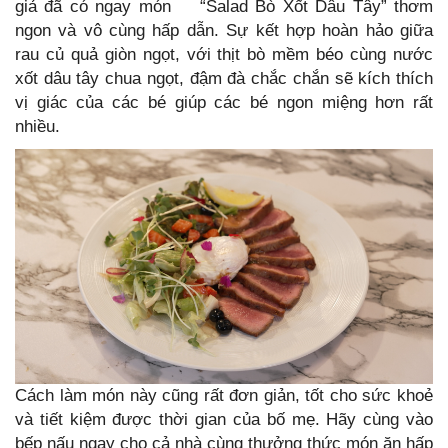
giả đã có ngay món “Salad Bò Xốt Dâu Tây” thơm
ngon và vô cùng hấp dẫn. Sự kết hợp hoàn hảo giữa
rau củ quả giòn ngọt, với thịt bò mềm béo cùng nước
xốt dâu tây chua ngọt, đậm đà chắc chắn sẽ kích thích
vị giác của các bé giúp các bé ngon miệng hơn rất
nhiều.
Cách làm món này cũng rất đơn giản, tốt cho sức khoẻ
và tiết kiệm được thời gian của bố mẹ. Hãy cùng vào
bếp nấu ngay cho cả nhà cùng thưởng thức món ăn hấp