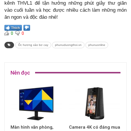
kênh THVL1 để tận hưởng những phút giây thư giãn
vào cuối tuần và học được nhiều cách làm những món
ăn ngon và độc đáo nhé!
Thích
0
0
Ốc hương xào bơ cay
phunuduongthoi.vn
phunuonline
Nên đọc
Màn hình văn phòng,
Camera 4K có đáng mua