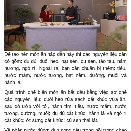
Để tạo nên món ăn hấp dẫn này thì các nguyên liệu cần
có gồm: đu đủ, đuôi heo, hạt sen, củ sen, táo tàu, nấm
hương, ngò rí. Ngoài ra, bạn cần chuẩn bị thêm: tiêu,
nước mắm, nước tương, hạt nêm, đường, muối và
hành lá.
Quá trình chế biến món ăn bắt đầu bằng việc sơ chế
các nguyên liệu: đuôi heo rửa sạch cắt khúc vừa ăn,
sau đó ướp với tỏi, hành tím, tiêu, nước mắm, nước
tương, đường, muối; đu đủ cắt khúc; hành lá và ngò rí
cắt khúc; ớt sừng cắt khúc; củ sen thái lát.
Về phần nước dùng: đun nóng dầu trong nồi trong chảo