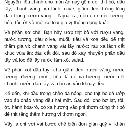
Nguyên liệu chính cho món ăn này gồm có: thịt bò, dâu
tây, chanh vàng, xà lách, olive, giấm đen, trứng lòng
đào trụng, rượu vang… Ngoài ra, còn có nước tương,
tiêu, tỏi, ớt và một số loại gia vị thông dụng khác.
Về phần sơ chế: Bạn hãy ướp thịt bò với rượu vang,
nước tương, dầu olive, muối, tiêu và xoa đều để thịt
thấm gia vị; chanh vàng vắt lấy nước; rau xà lách cắt
khúc vừa ăn; dâu cắt đôi, sau đó xay nhuyễn phần dâu
tây và lọc để lấy nước làm xốt salad.
Về phần xốt dâu tây: cho giấm đen, rượu vàng, nước
tương, đường, muối, tiêu, lá cỏ xạ hương, nước cốt
chanh, nước dâu tây và dầu ăn vào khuấy đều.
Kế đến, khi dầu trong chảo đã nóng, cho thịt bò đã ướp
vào áp chảo vàng đều hai mặt. Sau đó, cho bơ lạt, tỏi,
ớt, hành boa-rô, cỏ xạ hương vào phi thơm cùng thịt bò
để thịt tăng thêm hương vị thơm ngon.
Vậy là chỉ với vài bước chế biến đơn giản quý vị khán