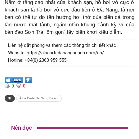
Nằm ở tầng cao nhất của khách sạn, hồ bơi vô cực ở
khách sạn là hồ bơi vô cực đầu tiên ở Đà Nẵng, là nơi
bạn có thể tự do tận hưởng hơi thở của biển cả trong
làn nước mát lành, ngắm nhìn khung cảnh kỳ vĩ của
bán đảo Sơn Trà “ôm gọn” lấy biển khơi kiều diễm.
Liên hệ đặt phòng và thêm các thông tin chi tiết khác
Website: https://alacartedanangbeach.com/en/
Hotline: +84(0) 2363 959 555
Thích
0
0
À La Carte Da Nang Beach
Nên đọc