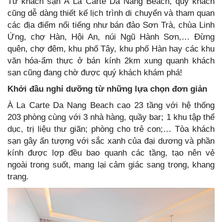
Từ khách sạn À La Carte Da Nang Beach, quý khách
cũng dễ dàng thiết kế lịch trình di chuyển và tham quan
các địa điểm nổi tiếng như bán đảo Sơn Trà, chùa Linh
Ứng, chợ Hàn, Hội An, núi Ngũ Hành Sơn,… Đừng
quên, chợ đêm, khu phố Tây, khu phố Hàn hay các khu
văn hóa-ẩm thực ở bán kính 2km xung quanh khách
sạn cũng đang chờ được quý khách khám phá!
Khởi đầu nghỉ dưỡng từ những lựa chọn đơn giản
À La Carte Da Nang Beach cao 23 tầng với hệ thống
203 phòng cùng với 3 nhà hàng, quầy bar; 1 khu tập thể
dục, trị liệu thư giãn; phòng cho trẻ con;… Tòa khách
sạn gây ấn tượng với sắc xanh của đại dương và phần
kính được lợp đều bao quanh các tầng, tạo nên vẻ
ngoài trong suốt, mang lại cảm giác sang trọng, khang
trang.