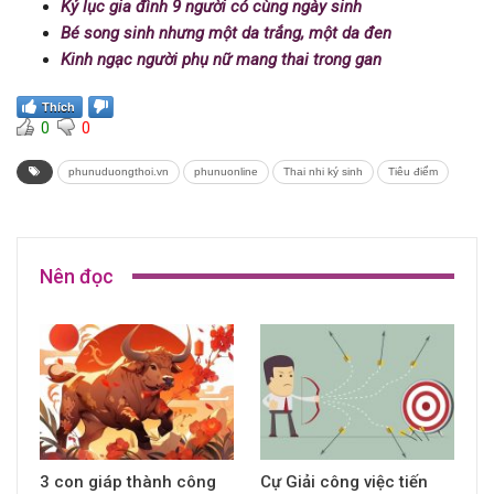
Kỷ lục gia đình 9 người có cùng ngày sinh
Bé song sinh nhưng một da trắng, một da đen
Kinh ngạc người phụ nữ mang thai trong gan
Thích
0
0
phunuduongthoi.vn
phunuonline
Thai nhi ký sinh
Tiêu điểm
Nên đọc
3 con giáp thành công
Cự Giải công việc tiến