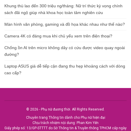
Khung thù lao đến 300 triệu ng/tháng: Nữ trí thức kỳ vọng chính
sách đãi ngộ giúp nhà khoa học toàn tâm nghiên cứu
Màn hình văn phòng, gaming và đồ họa khác nhau như thế nào?
Camera 4K có đáng mua khi chủ yếu xem trên điện thoại?
Chống ồn AI trên micro không dây có cứu được video quay ngoài
đường?
Laptop ASUS giá dễ tiếp cận đang thu hẹp khoảng cách với dòng
cao cấp?
© 2026 - Phụ nữ đương thời. All Rights Reserved.
Chuyên trang Thông tin dành cho Phụ nữ hiện đại
Chịu trách nhiệm nội dung: Phan Kim Yến
Giấy phép số: 13/GP-STTTT do Sở Thông tin & Truyền thông TPHCM cấp ngày