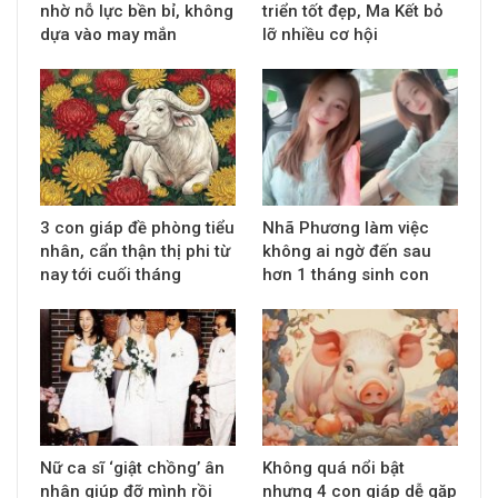
nhờ nỗ lực bền bỉ, không
triển tốt đẹp, Ma Kết bỏ
dựa vào may mắn
lỡ nhiều cơ hội
3 con giáp đề phòng tiểu
Nhã Phương làm việc
nhân, cẩn thận thị phi từ
không ai ngờ đến sau
nay tới cuối tháng
hơn 1 tháng sinh con
Nữ ca sĩ ‘giật chồng’ ân
Không quá nổi bật
nhân giúp đỡ mình rồi
nhưng 4 con giáp dễ gặp