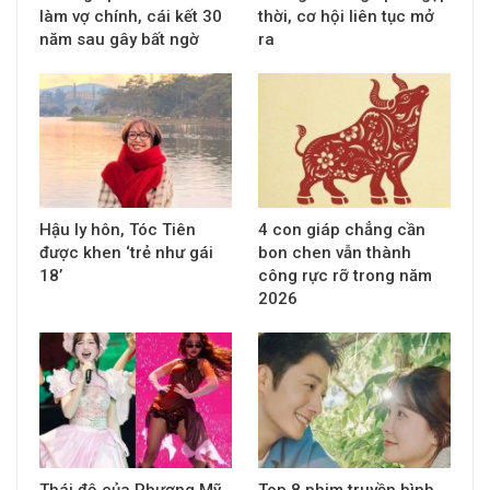
làm vợ chính, cái kết 30
thời, cơ hội liên tục mở
năm sau gây bất ngờ
ra
Hậu ly hôn, Tóc Tiên
4 con giáp chẳng cần
được khen ‘trẻ như gái
bon chen vẫn thành
18’
công rực rỡ trong năm
2026
Thái độ của Phương Mỹ
Top 8 phim truyền hình