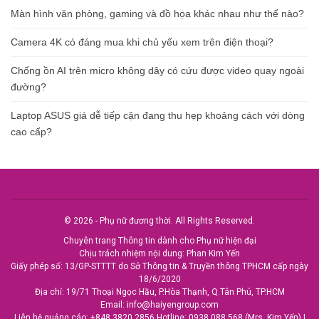
Màn hình văn phòng, gaming và đồ họa khác nhau như thế nào?
Camera 4K có đáng mua khi chủ yếu xem trên điện thoại?
Chống ồn AI trên micro không dây có cứu được video quay ngoài
đường?
Laptop ASUS giá dễ tiếp cận đang thu hẹp khoảng cách với dòng
cao cấp?
© 2026 - Phụ nữ đương thời. All Rights Reserved.
Chuyên trang Thông tin dành cho Phụ nữ hiện đại
Chịu trách nhiệm nội dung: Phan Kim Yến
Giấy phép số: 13/GP-STTTT do Sở Thông tin & Truyền thông TPHCM cấp ngày
18/6/2020
Địa chỉ: 19/71 Thoại Ngọc Hầu, P.Hòa Thạnh, Q.Tân Phú, TP.HCM
Email:
info@haiyengroup.com
Liên hệ quảng cáo:
+848.3820.2856
Hotline:
0938.088.568 (Mrs. Kim Yến)
|