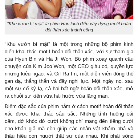
“Khu vườn bí mật” là phim Hàn kinh điển xây dựng motif hoán
đổi thân xác thành công
“Khu vườn bí mật” là một trong những bộ phim kinh
điển khai thác motif hoán đổi thân xác, với sự tham gia
của Hyun Bin và Ha Ji Won. Bộ phim xoay quanh câu
chuyện của Kim Joo Won, một CEO giàu có, quyền lực
nhưng kiêu ngạo, và Gil Ra Im, một diễn viên đóng thế
gan dạ, thẳng thắn và đầy nghị lực. Một ngày nọ, sau
một sự cố kỳ lạ, cả hai bất ngờ hoán đổi thân xác, mở
ra chuỗi sự kiện vừa hài hước vừa lãng mạn.
Điểm đặc sắc của phim nằm ở cách motif hoán đổi thân
xác được khai thác sâu sắc. Những tình huống oái
oăm, dở khóc dở cười không chỉ mang đến tiếng cười
cho khán giả mà còn giúp các nhân vật khám phá và
thấu hiểu con người thật sự của nhau. Khi phải sống