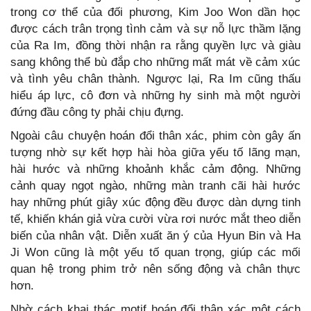
trong cơ thể của đối phương, Kim Joo Won dần học
được cách trân trọng tình cảm và sự nỗ lực thầm lặng
của Ra Im, đồng thời nhận ra rằng quyền lực và giàu
sang không thể bù đắp cho những mất mát về cảm xúc
và tình yêu chân thành. Ngược lại, Ra Im cũng thấu
hiểu áp lực, cô đơn và những hy sinh mà một người
đứng đầu công ty phải chịu đựng.
Ngoài câu chuyện hoán đổi thân xác, phim còn gây ấn
tượng nhờ sự kết hợp hài hòa giữa yếu tố lãng mạn,
hài hước và những khoảnh khắc cảm động. Những
cảnh quay ngọt ngào, những màn tranh cãi hài hước
hay những phút giây xúc động đều được dàn dựng tinh
tế, khiến khán giả vừa cười vừa rơi nước mắt theo diễn
biến của nhân vật. Diễn xuất ăn ý của Hyun Bin và Ha
Ji Won cũng là một yếu tố quan trọng, giúp các mối
quan hệ trong phim trở nên sống động và chân thực
hơn.
Nhờ cách khai thác motif hoán đổi thân xác một cách