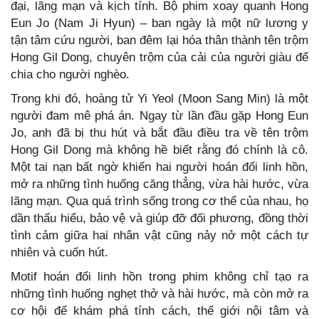
đại, lãng mạn và kịch tính. Bộ phim xoay quanh Hong
Eun Jo (Nam Ji Hyun) – ban ngày là một nữ lương y
tận tâm cứu người, ban đêm lại hóa thân thành tên trộm
Hong Gil Dong, chuyên trộm của cải của người giàu để
chia cho người nghèo.
Trong khi đó, hoàng tử Yi Yeol (Moon Sang Min) là một
người đam mê phá án. Ngay từ lần đầu gặp Hong Eun
Jo, anh đã bị thu hút và bắt đầu điều tra về tên trộm
Hong Gil Dong mà không hề biết rằng đó chính là cô.
Một tai nạn bất ngờ khiến hai người hoán đổi linh hồn,
mở ra những tình huống căng thẳng, vừa hài hước, vừa
lãng mạn. Qua quá trình sống trong cơ thể của nhau, họ
dần thấu hiểu, bảo vệ và giúp đỡ đối phương, đồng thời
tình cảm giữa hai nhân vật cũng nảy nở một cách tự
nhiên và cuốn hút.
Motif hoán đổi linh hồn trong phim không chỉ tạo ra
những tình huống nghẹt thở và hài hước, mà còn mở ra
cơ hội để khám phá tính cách, thế giới nội tâm và