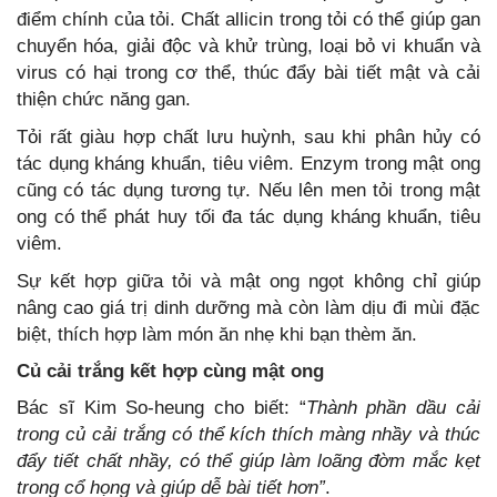
điểm chính của tỏi. Chất allicin trong tỏi có thể giúp gan
chuyển hóa, giải độc và khử trùng, loại bỏ vi khuẩn và
virus có hại trong cơ thể, thúc đẩy bài tiết mật và cải
thiện chức năng gan.
Tỏi rất giàu hợp chất lưu huỳnh, sau khi phân hủy có
tác dụng kháng khuẩn, tiêu viêm. Enzym trong mật ong
cũng có tác dụng tương tự. Nếu lên men tỏi trong mật
ong có thể phát huy tối đa tác dụng kháng khuẩn, tiêu
viêm.
Sự kết hợp giữa tỏi và mật ong ngọt không chỉ giúp
nâng cao giá trị dinh dưỡng mà còn làm dịu đi mùi đặc
biệt, thích hợp làm món ăn nhẹ khi bạn thèm ăn.
Củ cải trắng kết hợp cùng mật ong
Bác sĩ Kim So-heung cho biết: “
Thành phần dầu cải
trong củ cải trắng có thể kích thích màng nhầy và thúc
đẩy tiết chất nhầy, có thể giúp làm loãng đờm mắc kẹt
trong cổ họng và giúp dễ bài tiết hơn”
.