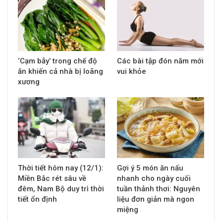
‘Cạm bẫy’ trong chế độ
Các bài tập đón năm mới
ăn khiến cả nhà bị loãng
vui khỏe
xương
Thời tiết hôm nay (12/1):
Gợi ý 5 món ăn nấu
Miền Bắc rét sâu về
nhanh cho ngày cuối
đêm, Nam Bộ duy trì thời
tuần thảnh thơi: Nguyên
tiết ổn định
liệu đơn giản mà ngon
miệng