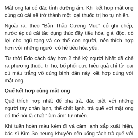
Mật ong lại có đặc tính dưỡng ẩm. Khi kết hợp mật ong
cùng củ cải sẽ trở thành một loại thuốc trị ho tự nhiên.
Ngoài ra, theo “Bản Thảo Cương Mục” có ghi chép,
nước ép củ cải tác dụng thúc đẩy tiêu hóa, giải độc, có
lợi cho ngũ tạng và cơ thể con người, nên thích hợp
hơn với những người có hệ tiêu hóa yếu.
Từ thời Edo cách đây hơn 2 thế kỷ người Nhật đã chế
ra phương thuốc trị ho, bổ phổi cực hiệu quả chỉ từ loại
củ màu trắng vô cùng bình dân này kết hợp cùng với
mật ong.
Quế kết hợp cùng mật ong
Quế thích hợp nhất để pha trà, đặc biệt với những
người tay chân lạnh, thể chất lạnh, trà quế với mật ong
có thể nói là chất “làm ấm” tự nhiên.
Khi tuần hoàn máu kém đi và cảm lạnh sắp xuất hiện,
bác sĩ Kim So-heung khuyên nên uống tách trà quế với