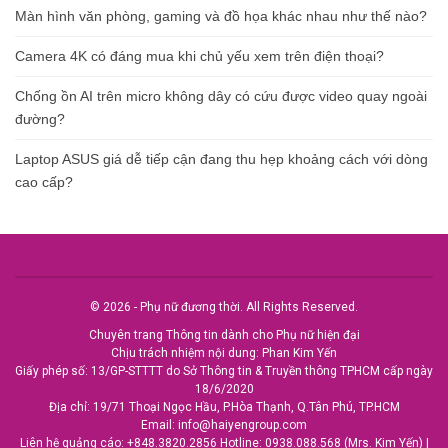
Màn hình văn phòng, gaming và đồ họa khác nhau như thế nào?
Camera 4K có đáng mua khi chủ yếu xem trên điện thoại?
Chống ồn AI trên micro không dây có cứu được video quay ngoài
đường?
Laptop ASUS giá dễ tiếp cận đang thu hẹp khoảng cách với dòng
cao cấp?
© 2026 - Phụ nữ đương thời. All Rights Reserved.
Chuyên trang Thông tin dành cho Phụ nữ hiện đại
Chịu trách nhiệm nội dung: Phan Kim Yến
Giấy phép số: 13/GP-STTTT do Sở Thông tin & Truyền thông TPHCM cấp ngày
18/6/2020
Địa chỉ: 19/71 Thoại Ngọc Hầu, P.Hòa Thạnh, Q.Tân Phú, TP.HCM
Email:
info@haiyengroup.com
Liên hệ quảng cáo:
+848.3820.2856
Hotline:
0938.088.568 (Mrs. Kim Yến)
|