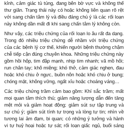
kỉnh, cảm giác tù túng, đang bên bờ vực và không thể
thư giãn. Trạng thái này có hoặc không liên quan rõ rệt
với sang chấn tâm lý và điều đáng chú ý là các rối loạn
này không dần mất đi khi sang chấn tâm lý không còn.
Như vậy, các triệu chứng của rối loạn lo âu rất đa dạng.
Trong đó nhiều triệu chứng dễ nhầm với triệu chứng
của các bệnh lý cơ thể, khiến người bệnh thường chậm
chễ tiếp cận đúng chuyên khoa. Những triệu chứng này
gồm hồi hộp, tim đập mạnh, nhịp tim nhanh; vã mồ hôi;
run chân tay; khô miệng; khó thở, cảm giác nghẹn, đau
hoặc khó chịu ở ngực, buồn nôn hoặc khó chịu ở bụng;
chóng mặt, không vững, ngất xỉu hoặc choáng váng…
Các triệu chứng trầm cảm bao gồm: Khí sắc trầm; mất
mọi quan tâm thích thú; giảm năng lượng dẫn đến tăng
mệt mỏi và giảm hoạt động; giảm sút sự tập trung và
sự chú ý; giảm sút tính tự trọng và lòng tự tin; nhìn về
tương lai ảm đạm, bi quan; có những ý tưởng và hành
vi tự huỷ hoại hoặc tự sát; rối loạn giấc ngủ, buổi sáng