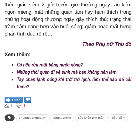
thức giấc sớm 2 giờ trước giờ thường ngày; ăn kém
ngon miệng; mất những quan tâm hay ham thích trong
những hoạt động thường ngày gây thích thú; trạng thái
trầm cảm nặng hơn vào buổi sáng; giảm hoặc mất hưng
phấn tình dục rõ rệt…
Theo Phụ nữ Thủ đô
Xem thêm:
Có nên rửa mặt bằng nước nóng?
Những thói quen đi vệ sinh mà bạn không nên làm
Tay chân lạnh cóng khi trời trở lạnh, làm thế nào để cải
thiện?
Thích
0
0
phunuduongthoi.vn
phunuonline
sức khỏe tinh thần
Tiêu điểm