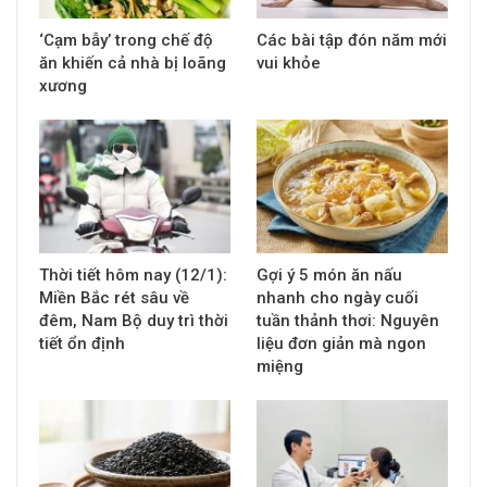
‘Cạm bẫy’ trong chế độ
Các bài tập đón năm mới
ăn khiến cả nhà bị loãng
vui khỏe
xương
Thời tiết hôm nay (12/1):
Gợi ý 5 món ăn nấu
Miền Bắc rét sâu về
nhanh cho ngày cuối
đêm, Nam Bộ duy trì thời
tuần thảnh thơi: Nguyên
tiết ổn định
liệu đơn giản mà ngon
miệng