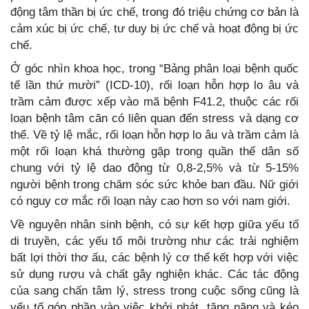
động tâm thần bị ức chế, trong đó triệu chứng cơ bản là
cảm xúc bị ức chế, tư duy bị ức chế và hoạt động bị ức
chế.
Ở góc nhìn khoa học, trong “Bảng phân loại bệnh quốc
tế lần thứ mười” (ICD-10), rối loạn hỗn hợp lo âu và
trầm cảm được xếp vào mã bệnh F41.2, thuộc các rối
loạn bệnh tâm căn có liên quan đến stress và dạng cơ
thể. Về tỷ lệ mắc, rối loạn hỗn hợp lo âu và trầm cảm là
một rối loạn khá thường gặp trong quần thể dân số
chung với tỷ lệ dao động từ 0,8-2,5% và từ 5-15%
người bệnh trong chăm sóc sức khỏe ban đầu. Nữ giới
có nguy cơ mắc rối loạn này cao hơn so với nam giới.
Về nguyên nhân sinh bệnh, có sự kết hợp giữa yếu tố
di truyền, các yếu tố môi trường như các trải nghiệm
bất lợi thời thơ ấu, các bệnh lý cơ thể kết hợp với việc
sử dụng rượu và chất gây nghiện khác. Các tác động
của sang chấn tâm lý, stress trong cuộc sống cũng là
yếu tố góp phần vào việc khởi phát, tăng nặng và kéo