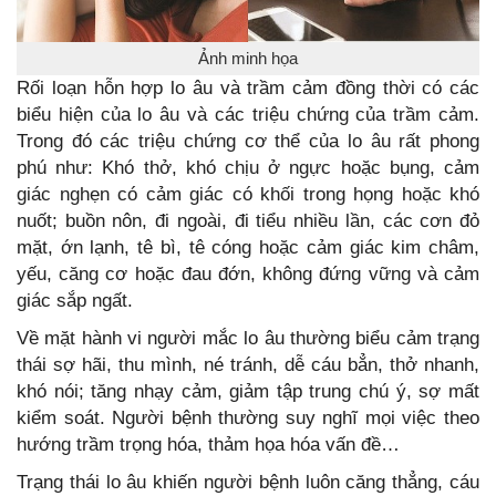
Ảnh minh họa
Rối loạn hỗn hợp lo âu và trầm cảm đồng thời có các
biểu hiện của lo âu và các triệu chứng của trầm cảm.
Trong đó các triệu chứng cơ thể của lo âu rất phong
phú như: Khó thở, khó chịu ở ngực hoặc bụng, cảm
giác nghẹn có cảm giác có khối trong họng hoặc khó
nuốt; buồn nôn, đi ngoài, đi tiểu nhiều lần, các cơn đỏ
mặt, ớn lạnh, tê bì, tê cóng hoặc cảm giác kim châm,
yếu, căng cơ hoặc đau đớn, không đứng vững và cảm
giác sắp ngất.
Về mặt hành vi người mắc lo âu thường biểu cảm trạng
thái sợ hãi, thu mình, né tránh, dễ cáu bẳn, thở nhanh,
khó nói; tăng nhạy cảm, giảm tập trung chú ý, sợ mất
kiểm soát. Người bệnh thường suy nghĩ mọi việc theo
hướng trầm trọng hóa, thảm họa hóa vấn đề…
Trạng thái lo âu khiến người bệnh luôn căng thẳng, cáu