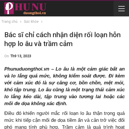
Trang chủ
Sức khỏe
Bác sĩ chỉ cách nhận diện rối loạn hỗn
hợp lo âu và trầm cảm
On
Th9 13, 2023
Phunuduongthoi.vn – Lo âu là một cảm giác bất an
và lo lắng quá mức, không kiểm soát được. Đi kèm
với cảm xúc đó là sự căng cơ, bồn chồn, mệt mỏi,
khó tập trung. Lo âu cũng là một trạng thái cảm xúc
lo lắng kéo dài, tập trung vào tương lai hoặc các
mối đe dọa không xác định.
Điều đó khiến người mắc rối loạn lo âu thận trọng quá
mức khi tiếp cận mối đe dọa tiềm ẩn và cản trở việc đối
phó mang tính phù hợp. Trầm cảm là quá trình hoạt