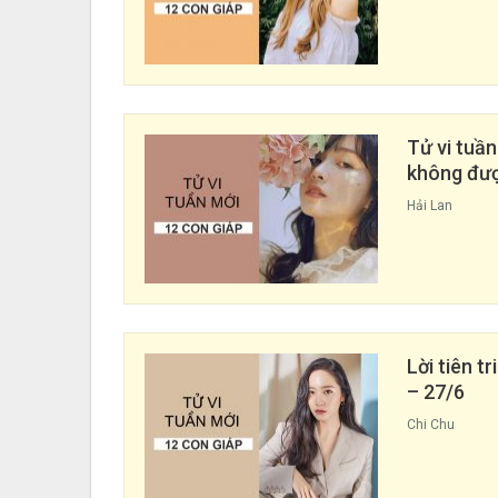
Tử vi tuần
không đư
Hải Lan
Lời tiên t
– 27/6
Chi Chu